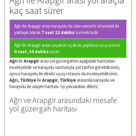
Ağrı ile Arapgir arası yol araçla
kaç saat sürer
Ağrı ile Arapgir arası karayolu ile olan
mesafe otomobil ile
yaklaşık olarak
7 saat 22 dakika
sürmektedir.
Ağrı ile Arapgir arası seyahat uçak ile yapılırsa uçuş süresi
0 saat, 30 dakika
sürer.
Ağrı
ile
Arapgir
arası yol güzergahını aşağıdaki haritadan
inceleyebilir ve karayolu vasıtasıyla yol tarifini görebilirsiniz,
ayrıca havayolu ile direkt uçuş rotasını da inceleyebilirsiniz.
Ağrı, Türkiye
ile
Arapgir, Türkiye
arasında karayolu ve
havayolu ile ulaşım harıtası. İyi yolculuklar dileriz.
Ağrı ve Arapgir arasındaki mesafe
yol güzergah haritası