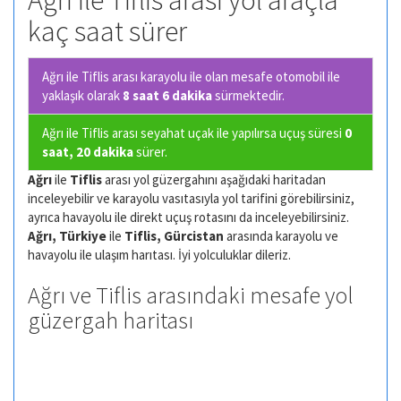
Ağrı ile Tiflis arası yol araçla
kaç saat sürer
Ağrı ile Tiflis arası karayolu ile olan
mesafe otomobil ile
yaklaşık olarak
8 saat 6 dakika
sürmektedir.
Ağrı ile Tiflis arası seyahat uçak ile yapılırsa uçuş süresi
0
saat, 20 dakika
sürer.
Ağrı
ile
Tiflis
arası yol güzergahını aşağıdaki haritadan
inceleyebilir ve karayolu vasıtasıyla yol tarifini görebilirsiniz,
ayrıca havayolu ile direkt uçuş rotasını da inceleyebilirsiniz.
Ağrı, Türkiye
ile
Tiflis, Gürcistan
arasında karayolu ve
havayolu ile ulaşım harıtası. İyi yolculuklar dileriz.
Ağrı ve Tiflis arasındaki mesafe yol
güzergah haritası