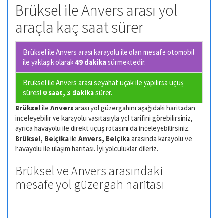
Brüksel ile Anvers arası yol
araçla kaç saat sürer
Brüksel ile Anvers arası karayolu ile olan
mesafe otomobil
ile yaklaşık olarak
49 dakika
sürmektedir.
Brüksel ile Anvers arası seyahat uçak ile yapılırsa uçuş
süresi
0 saat, 3 dakika
sürer.
Brüksel
ile
Anvers
arası yol güzergahını aşağıdaki haritadan
inceleyebilir ve karayolu vasıtasıyla yol tarifini görebilirsiniz,
ayrıca havayolu ile direkt uçuş rotasını da inceleyebilirsiniz.
Brüksel, Belçika
ile
Anvers, Belçika
arasında karayolu ve
havayolu ile ulaşım harıtası. İyi yolculuklar dileriz.
Brüksel ve Anvers arasındaki
mesafe yol güzergah haritası