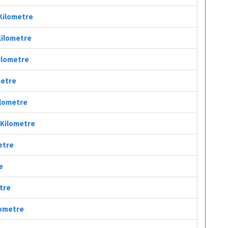
 Kilometre
Kilometre
Kilometre
metre
ilometre
ç Kilometre
metre
e
etre
lometre