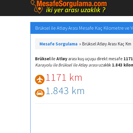
Brüksel ile Atløy Arası Mesafe Kaç Kilometre ve Yo
Mesafe Sorgulama
»
Brüksel Atløy Arası Kaç Km
Brüksel
ile
Atløy
arası kuş uçuşu direkt mesafe
1171
Karayolu ile Brüksel ile Atløy arası
uzaklık
1.843 kil
1171 km
1.843 km