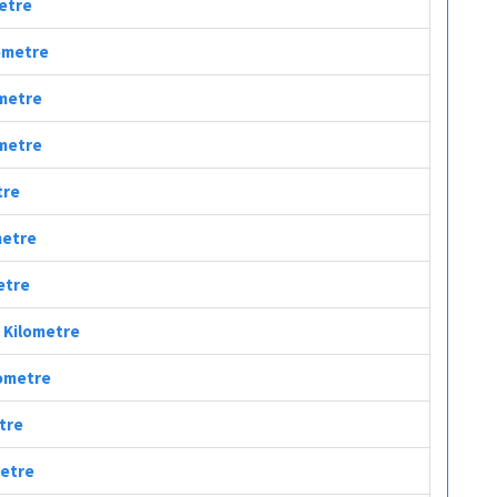
metre
lometre
ometre
ometre
tre
metre
metre
ç Kilometre
lometre
etre
metre