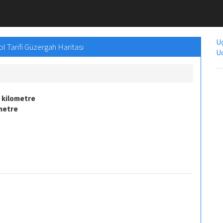
Uç
l Tarifi Güzergah Haritası
Uc
 kilometre
ometre