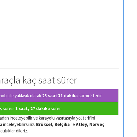
 araçla kaç saat sürer
bil ile yaklaşık olarak
23 saat 31 dakika
sürmektedir.
uş süresi
1 saat, 27 dakika
sürer.
dan inceleyebilir ve karayolu vasıtasıyla yol tarifini
a inceleyebilirsiniz.
Brüksel, Belçika
ile
Atløy, Norveç
culuklar dileriz.