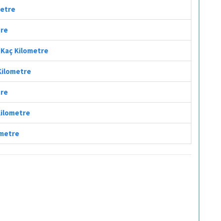
metre
tre
i Kaç Kilometre
 Kilometre
tre
Kilometre
ometre