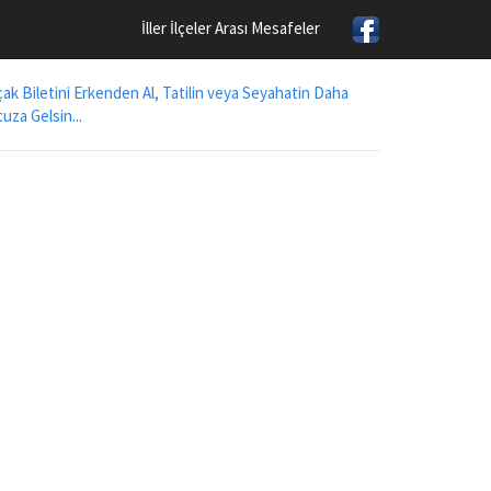
İller İlçeler Arası Mesafeler
ak Biletini Erkenden Al, Tatilin veya Seyahatin Daha
uza Gelsin...