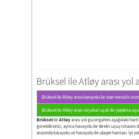
Brüksel ile Atløy arası yol
Brüksel ile Atløy arası karayolu ile olan
mesafe otomo
Brüksel ile Atløy arası seyahat uçak ile yapılırsa uç
Brüksel
ile
Atløy
arası yol güzergahını aşağıdaki harita
görebilirsiniz, ayrıca havayolu ile direkt uçuş rotasını d
arasında karayolu ve havayolu ile ulaşım harıtası. İyi yol