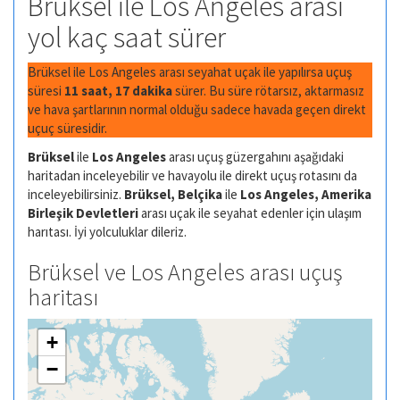
Brüksel ile Los Angeles arası
yol kaç saat sürer
Brüksel ile Los Angeles arası seyahat uçak ile yapılırsa uçuş
süresi
11 saat, 17 dakika
sürer. Bu süre rötarsız, aktarmasız
ve hava şartlarının normal olduğu sadece havada geçen direkt
uçuç süresidir.
Brüksel
ile
Los Angeles
arası uçuş güzergahını aşağıdaki
haritadan inceleyebilir ve havayolu ile direkt uçuş rotasını da
inceleyebilirsiniz.
Brüksel, Belçika
ile
Los Angeles, Amerika
Birleşik Devletleri
arası uçak ile seyahat edenler için ulaşım
harıtası. İyi yolculuklar dileriz.
Brüksel ve Los Angeles arası uçuş
haritası
+
−