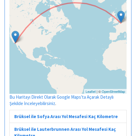
Leaflet
| ©
OpenStreetMap
Bu Haritayı Direkt Olarak Google Maps'ta Açarak Detaylı
Şekilde İnceleyebilirsiniz
.
Brüksel ile Sofya Arası Yol Mesafesi Kaç Kilometre
Brüksel ile Lauterbrunnen Arası Yol Mesafesi Kaç
Kilometre