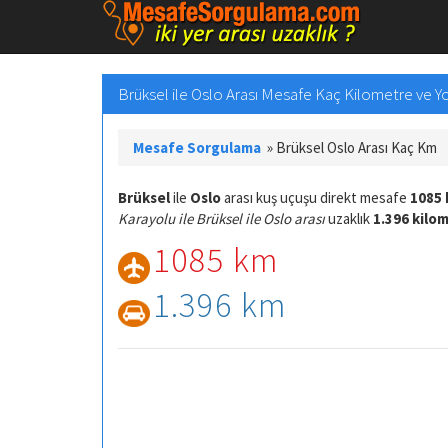
Brüksel ile Oslo Arası Mesafe Kaç Kilometre ve Yol
Mesafe Sorgulama
»
Brüksel Oslo Arası Kaç Km
Brüksel
ile
Oslo
arası kuş uçuşu direkt mesafe
1085 
Karayolu ile Brüksel ile Oslo arası
uzaklık
1.396 kilo
1085 km
1.396 km