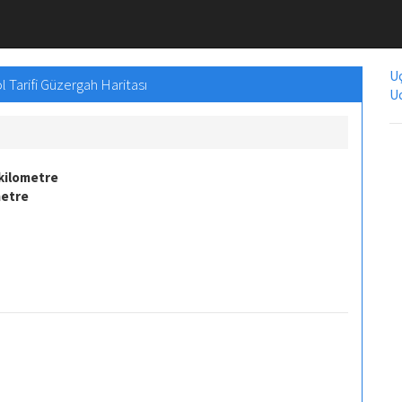
Uç
 Tarifi Güzergah Haritası
Uc
kilometre
metre