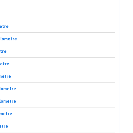
metre
Kilometre
etre
metre
ometre
ilometre
ilometre
lometre
metre