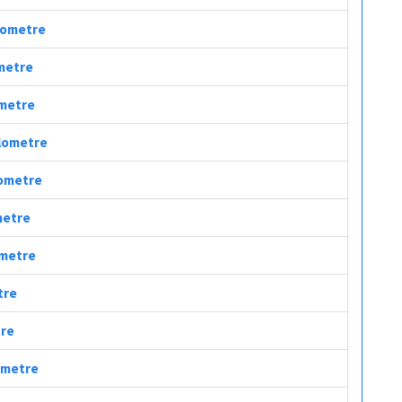
ilometre
ometre
ometre
ilometre
lometre
metre
ometre
tre
tre
lometre