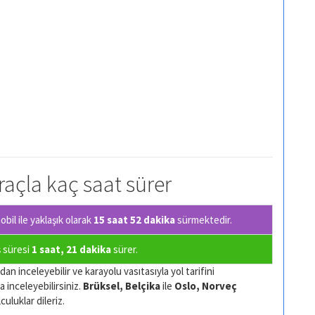
araçla kaç saat sürer
il ile yaklaşık olarak
15 saat 52 dakika
sürmektedir.
ş süresi
1 saat, 21 dakika
sürer.
an inceleyebilir ve karayolu vasıtasıyla yol tarifini
a inceleyebilirsiniz.
Brüksel, Belçika
ile
Oslo, Norveç
culuklar dileriz.