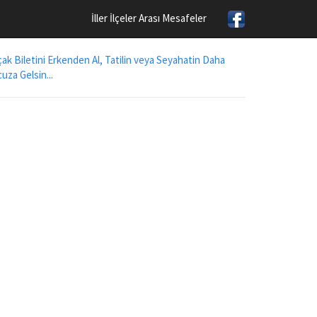
İller İlçeler Arası Mesafeler
ak Biletini Erkenden Al, Tatilin veya Seyahatin Daha
uza Gelsin...