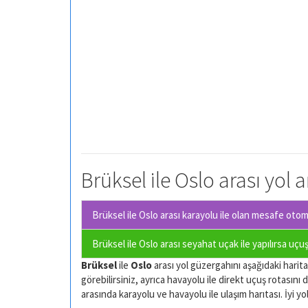
Brüksel ile Oslo arası yol 
Brüksel ile Oslo arası karayolu ile olan
mesafe otomob
Brüksel ile Oslo arası seyahat uçak ile yapılırsa uçu
Brüksel
ile
Oslo
arası yol güzergahını aşağıdaki haritad
görebilirsiniz, ayrıca havayolu ile direkt uçuş rotasını d
arasında karayolu ve havayolu ile ulaşım harıtası. İyi yol