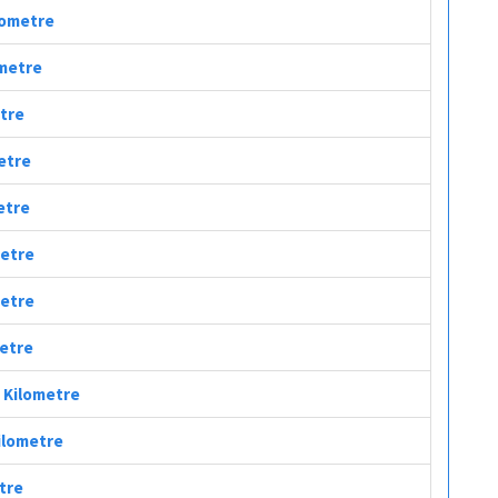
ilometre
ometre
etre
metre
etre
metre
metre
metre
ç Kilometre
Kilometre
etre