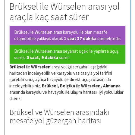
Brüksel ile Würselen arası yol
araçla kaç saat sürer
Brüksel ile Würselen arası karayolu ile olan
mesafe
otomobil ile yaklaşık olarak
1 saat 37 dakika
sürmektedir.
Brüksel ile Würselen arası seyahat uçak ile yapılırsa uçuş
süresi
0 saat, 9 dakika
sürer.
Brüksel
ile
Würselen
arası yol güzergahını aşağıdaki
haritadan inceleyebilir ve karayolu vasıtasıyla yol tarifini
görebilirsiniz, ayrıca havayolu ile direkt uçuş rotasını da
inceleyebilirsiniz.
Brüksel, Belçika
ile
Würselen, Almanya
arasında karayolu ve havayolu ile ulaşım harıtası. İyi yolculuklar
dileriz.
Brüksel ve Würselen arasındaki
mesafe yol güzergah haritası