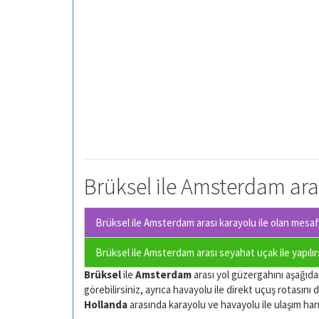
Brüksel ile Amsterdam aras
Brüksel ile Amsterdam arası karayolu ile olan
mesafe
Brüksel ile Amsterdam arası seyahat uçak ile yapılı
Brüksel
ile
Amsterdam
arası yol güzergahını aşağıdak
görebilirsiniz, ayrıca havayolu ile direkt uçuş rotasını d
Hollanda
arasında karayolu ve havayolu ile ulaşım harıta