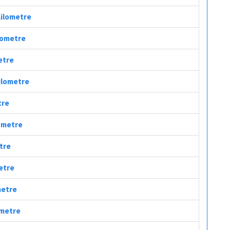
Kilometre
ilometre
metre
Kilometre
tre
lometre
etre
metre
metre
ometre