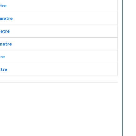
etre
lometre
metre
ometre
tre
etre