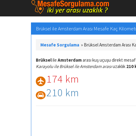
Brüksel ile Amsterdam Arası Mesafe Kaç Kilometre
Mesafe Sorgulama
»
Brüksel Amsterdam Arası K
Brüksel
ile
Amsterdam
arası kuş uçuşu direkt mesa
Karayolu ile Brüksel ile Amsterdam arası
uzaklık
210 
174 km
210 km