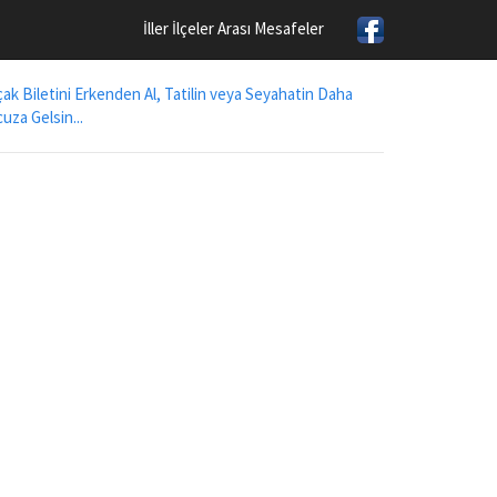
İller İlçeler Arası Mesafeler
ak Biletini Erkenden Al, Tatilin veya Seyahatin Daha
uza Gelsin...