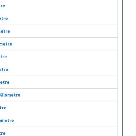
tre
etre
metre
ometre
etre
etre
metre
 Kilometre
etre
lometre
tre