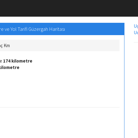
Uç
 ve Yol Tarifi Güzergah Haritası
Uc
aç Km
fe
174 kilometre
kilometre