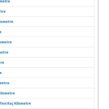
lometre
etre
ilometre
e
ilometre
metre
tre
re
ometre
Kilometre
afesi Kaç Kilometre