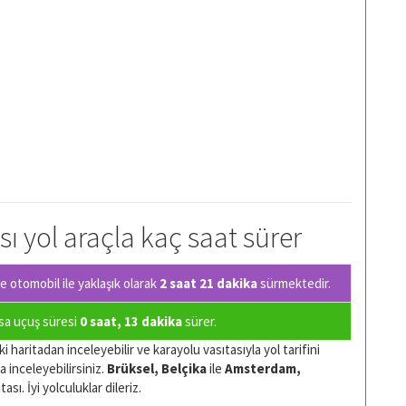
ı yol araçla kaç saat sürer
 otomobil ile yaklaşık olarak
2 saat 21 dakika
sürmektedir.
rsa uçuş süresi
0 saat, 13 dakika
sürer.
i haritadan inceleyebilir ve karayolu vasıtasıyla yol tarifini
a inceleyebilirsiniz.
Brüksel, Belçika
ile
Amsterdam,
sı. İyi yolculuklar dileriz.