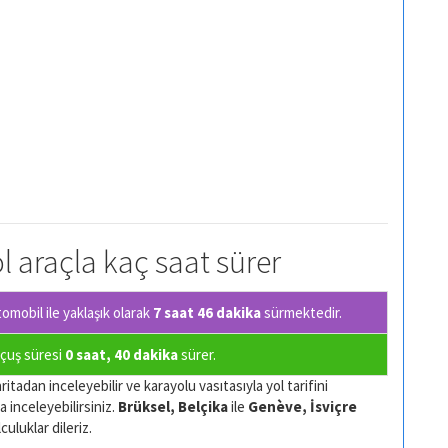
l araçla kaç saat sürer
mobil ile yaklaşık olarak
7 saat 46 dakika
sürmektedir.
uçuş süresi
0 saat, 40 dakika
sürer.
itadan inceleyebilir ve karayolu vasıtasıyla yol tarifini
a inceleyebilirsiniz.
Brüksel, Belçika
ile
Genève, İsviçre
culuklar dileriz.