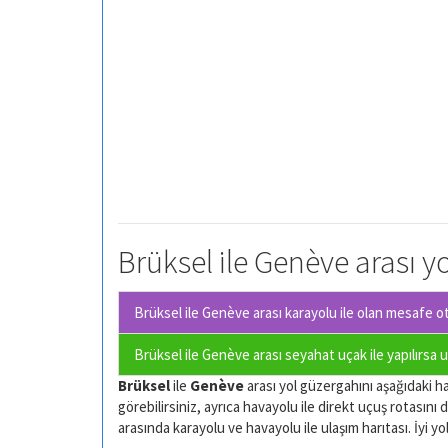
Brüksel ile Genève arası yo
Brüksel ile Genève arası karayolu ile olan
mesafe oto
Brüksel ile Genève arası seyahat uçak ile yapılırsa 
Brüksel
ile
Genève
arası yol güzergahını aşağıdaki har
görebilirsiniz, ayrıca havayolu ile direkt uçuş rotasını d
arasında karayolu ve havayolu ile ulaşım harıtası. İyi yol