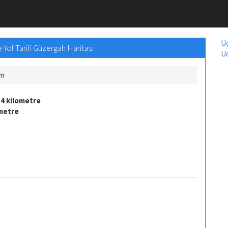
Uç
Yol Tarifi Güzergah Haritası
Uc
Km
4 kilometre
ometre