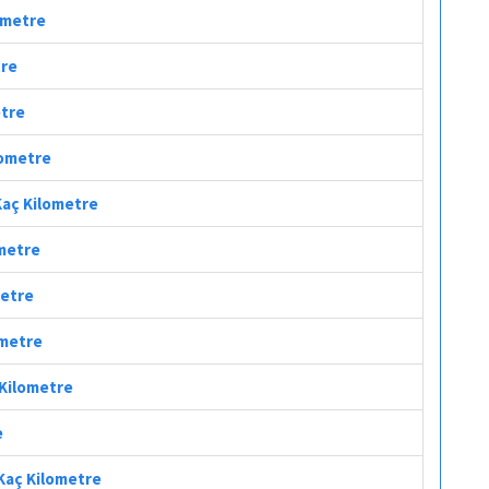
lometre
tre
etre
lometre
 Kaç Kilometre
ometre
metre
ometre
 Kilometre
e
 Kaç Kilometre