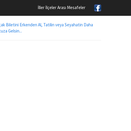
İller İlçeler Arası Mesafeler
ak Biletini Erkenden Al, Tatilin veya Seyahatin Daha
uza Gelsin...