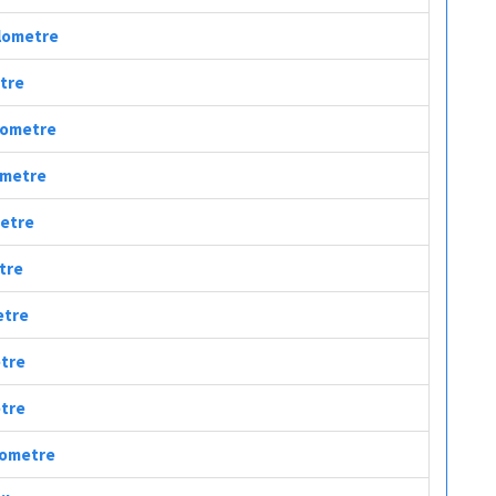
ilometre
etre
ilometre
lometre
metre
etre
etre
etre
etre
ilometre