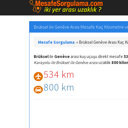
Brüksel ile Genève Arası Mesafe Kaç Kilometre ve 
Mesafe Sorgulama
»
Brüksel Genève Arası Kaç 
Brüksel
ile
Genève
arası kuş uçuşu direkt mesafe
53
Karayolu ile Brüksel ile Genève arası
uzaklık
800 kil
534 km
800 km