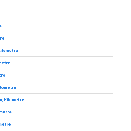
e
tre
Kilometre
ometre
tre
Kilometre
aç Kilometre
ometre
ometre