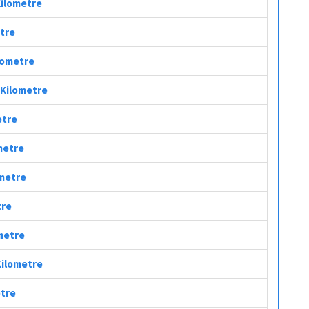
Kilometre
etre
ilometre
ç Kilometre
etre
ometre
ometre
tre
ometre
Kilometre
etre