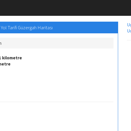
Uç
Yol Tarifi Güzergah Haritası
Uc
m
1 kilometre
metre