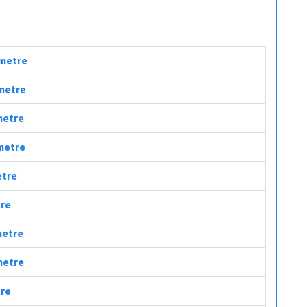
ometre
ometre
ometre
ometre
etre
tre
metre
ometre
tre