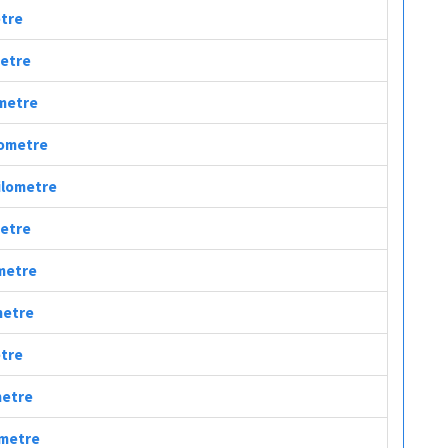
etre
metre
ometre
ilometre
Kilometre
metre
ometre
metre
etre
metre
ometre