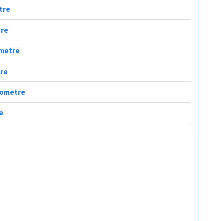
etre
tre
ometre
tre
ilometre
re