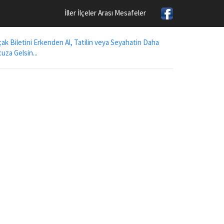
İller İlçeler Arası Mesafeler
ak Biletini Erkenden Al, Tatilin veya Seyahatin Daha
uza Gelsin...