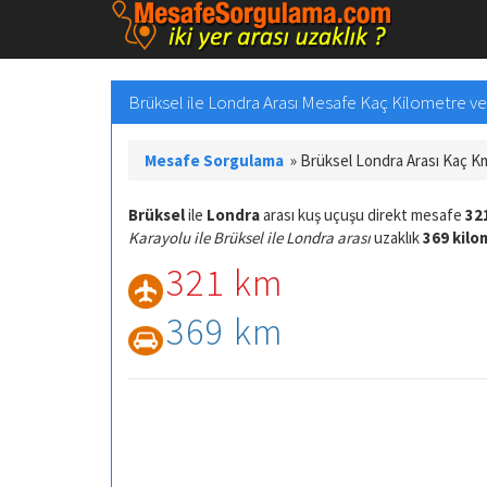
Brüksel ile Londra Arası Mesafe Kaç Kilometre ve 
Mesafe Sorgulama
»
Brüksel Londra Arası Kaç K
Brüksel
ile
Londra
arası kuş uçuşu direkt mesafe
32
Karayolu ile Brüksel ile Londra arası
uzaklık
369 kilo
321 km
369 km