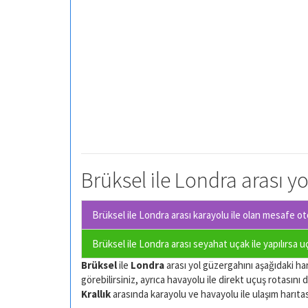
Brüksel ile Londra arası yo
Brüksel ile Londra arası karayolu ile olan
mesafe oto
Brüksel ile Londra arası seyahat uçak ile yapılırsa 
Brüksel
ile
Londra
arası yol güzergahını aşağıdaki hari
görebilirsiniz, ayrıca havayolu ile direkt uçuş rotasını d
Krallık
arasında karayolu ve havayolu ile ulaşım harıtası.