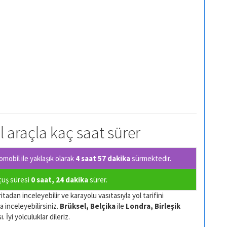
l araçla kaç saat sürer
mobil ile yaklaşık olarak
4 saat 57 dakika
sürmektedir.
uçuş süresi
0 saat, 24 dakika
sürer.
tadan inceleyebilir ve karayolu vasıtasıyla yol tarifini
a inceleyebilirsiniz.
Brüksel, Belçika
ile
Londra, Birleşik
 İyi yolculuklar dileriz.