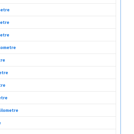
metre
metre
metre
ilometre
tre
metre
tre
etre
Kilometre
e