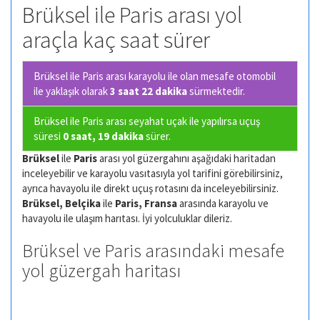
Brüksel ile Paris arası yol
araçla kaç saat sürer
Brüksel ile Paris arası karayolu ile olan
mesafe otomobil
ile yaklaşık olarak
3 saat 22 dakika
sürmektedir.
Brüksel ile Paris arası seyahat uçak ile yapılırsa uçuş
süresi
0 saat, 19 dakika
sürer.
Brüksel
ile
Paris
arası yol güzergahını aşağıdaki haritadan
inceleyebilir ve karayolu vasıtasıyla yol tarifini görebilirsiniz,
ayrıca havayolu ile direkt uçuş rotasını da inceleyebilirsiniz.
Brüksel, Belçika
ile
Paris, Fransa
arasında karayolu ve
havayolu ile ulaşım harıtası. İyi yolculuklar dileriz.
Brüksel ve Paris arasındaki mesafe
yol güzergah haritası