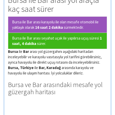
Bursa ile Bar arası yol araçla
kaç saat sürer
Bursa ile Bar arası karayolu ile olan
mesafe otomobil ile
yaklaşık olarak
16 saat 2 dakika
sürmektedir.
Bursa ile Bar arası seyahat uçak ile yapılırsa uçuş süresi
1
saat, 4 dakika
sürer.
Bursa
ile
Bar
arası yol güzergahını aşağıdaki haritadan
inceleyebilir ve karayolu vasıtasıyla yol tarifini görebilirsiniz,
ayrıca havayolu ile direkt uçuş rotasını da inceleyebilirsiniz.
Bursa, Türkiye
ile
Bar, Karadağ
arasında karayolu ve
havayolu ile ulaşım harıtası. İyi yolculuklar dileriz.
Bursa ve Bar arasındaki mesafe yol
güzergah haritası