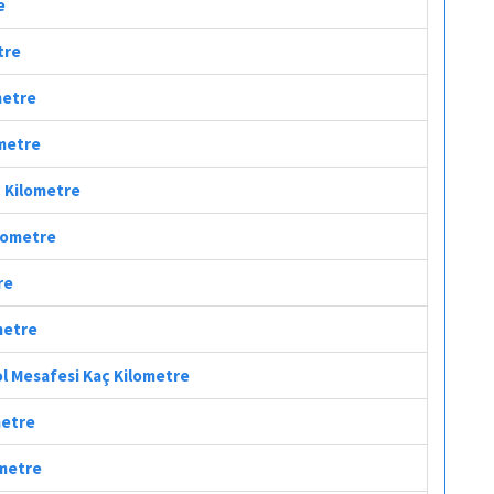
e
tre
metre
ometre
aç Kilometre
ilometre
re
metre
ol Mesafesi Kaç Kilometre
metre
ometre