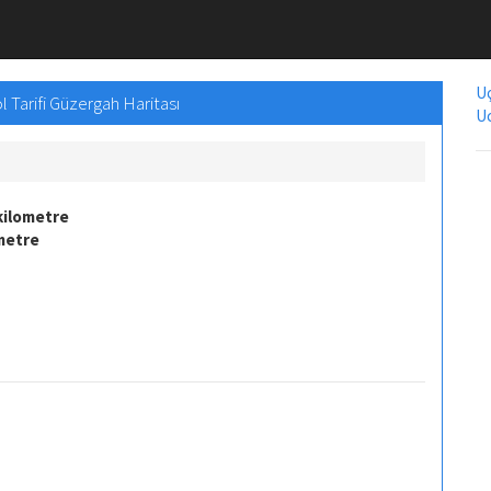
Uç
 Tarifi Güzergah Haritası
Uc
kilometre
ometre