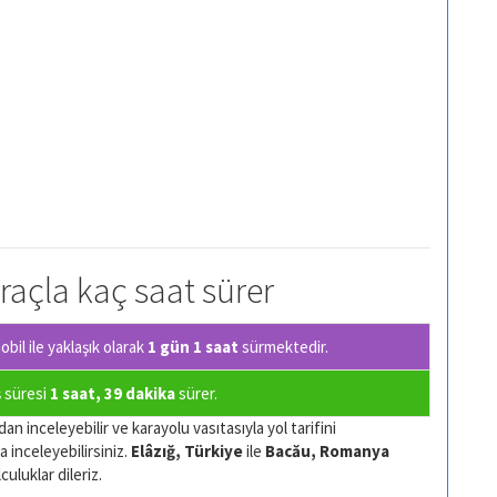
araçla kaç saat sürer
il ile yaklaşık olarak
1 gün 1 saat
sürmektedir.
ş süresi
1 saat, 39 dakika
sürer.
an inceleyebilir ve karayolu vasıtasıyla yol tarifini
a inceleyebilirsiniz.
Elâzığ, Türkiye
ile
Bacău, Romanya
culuklar dileriz.