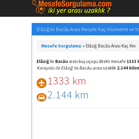
Elâzığ ile Bacău Arası Mesafe Kaç Kilometre ve Yol
Mesafe Sorgulama
»
Elâzığ Bacău Arası Kaç Km
Elâzığ
ile
Bacău
arası kuş uçuşu direkt mesafe
1333 
Karayolu ile Elâzığ ile Bacău arası
uzaklık
2.144 kil
1333 km
2.144 km