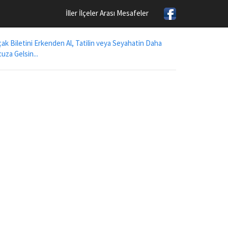
İller İlçeler Arası Mesafeler
ak Biletini Erkenden Al, Tatilin veya Seyahatin Daha
uza Gelsin...