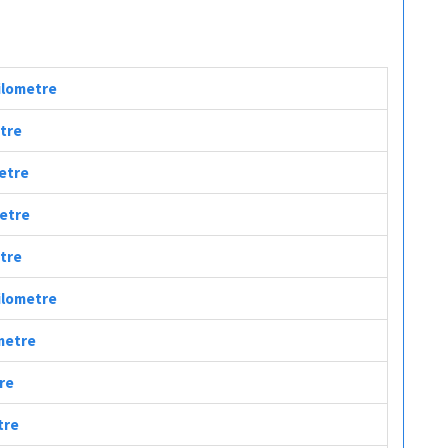
Kilometre
etre
metre
metre
etre
Kilometre
ometre
tre
tre