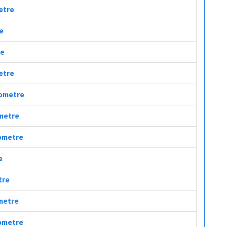
metre
re
re
metre
ilometre
ometre
lometre
e
tre
ometre
lometre