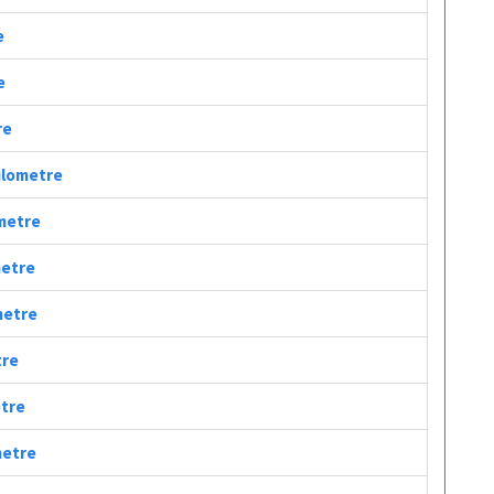
e
e
re
Kilometre
ometre
metre
metre
tre
etre
metre