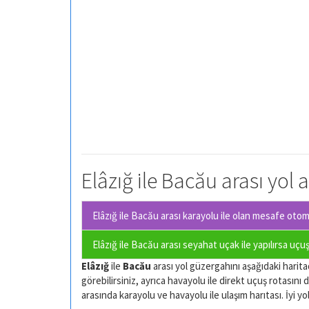
Elâzığ ile Bacău arası yol 
Elâzığ ile Bacău arası karayolu ile olan
mesafe otomob
Elâzığ ile Bacău arası seyahat uçak ile yapılırsa uçu
Elâzığ
ile
Bacău
arası yol güzergahını aşağıdaki haritad
görebilirsiniz, ayrıca havayolu ile direkt uçuş rotasını d
arasında karayolu ve havayolu ile ulaşım harıtası. İyi yol