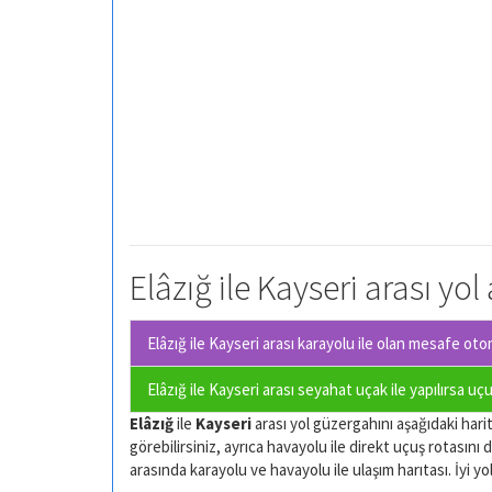
Elâzığ ile Kayseri arası yol
Elâzığ ile Kayseri arası karayolu ile olan
mesafe otomo
Elâzığ ile Kayseri arası seyahat uçak ile yapılırsa uç
Elâzığ
ile
Kayseri
arası yol güzergahını aşağıdaki harit
görebilirsiniz, ayrıca havayolu ile direkt uçuş rotasını d
arasında karayolu ve havayolu ile ulaşım harıtası. İyi yol