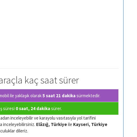
 araçla kaç saat sürer
bil ile yaklaşık olarak
5 saat 21 dakika
sürmektedir.
uş süresi
0 saat, 24 dakika
sürer.
adan inceleyebilir ve karayolu vasıtasıyla yol tarifini
a inceleyebilirsiniz.
Elâzığ, Türkiye
ile
Kayseri, Türkiye
culuklar dileriz.