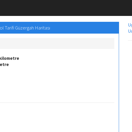
Uç
ol Tarifi Güzergah Haritası
Uc
kilometre
metre