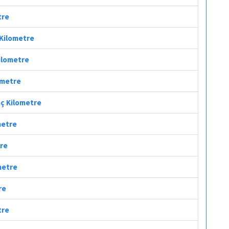
tre
 Kilometre
Kilometre
lometre
Kaç Kilometre
metre
tre
metre
re
tre