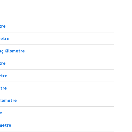
tre
metre
Kaç Kilometre
tre
etre
etre
Kilometre
re
ometre