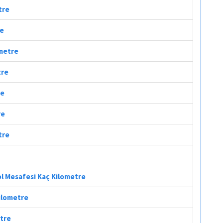
tre
re
ometre
tre
re
re
tre
ol Mesafesi Kaç Kilometre
Kilometre
etre