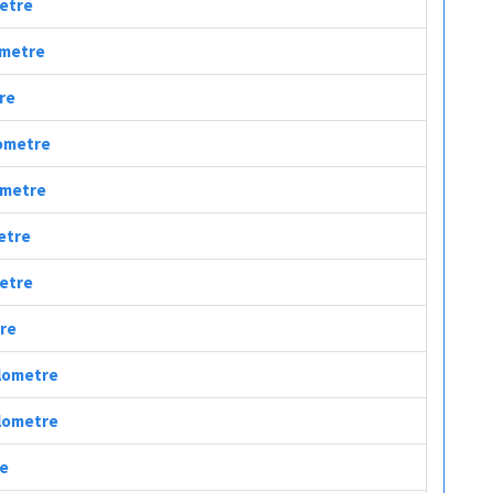
metre
lometre
tre
lometre
lometre
metre
metre
tre
ilometre
ilometre
re