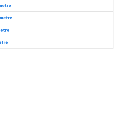
ometre
lometre
metre
etre