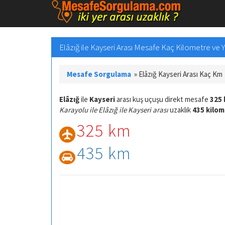
Elâzığ ile Kayseri Arası Mesafe Kaç Kilometre ve Y
Mesafe Sorgulama
»
Elâzığ Kayseri Arası Kaç Km
Elâzığ
ile
Kayseri
arası kuş uçuşu direkt mesafe
325 
Karayolu ile Elâzığ ile Kayseri arası
uzaklık
435 kilo
325 km
435 km