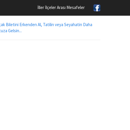
İller İlçeler Arası Mesafeler
ak Biletini Erkenden Al, Tatilin veya Seyahatin Daha
uza Gelsin...