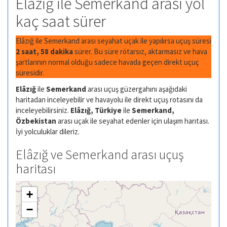
Elâzığ ile Semerkand arası yol
kaç saat sürer
Elâzığ ile Semerkand arası seyahat uçak ile yapılırsa uçuş süresi
2 saat, 58 dakika
sürer. Bu süre rötarsız, aktarmasız ve hava
şartlarının normal olduğu sadece havada geçen direkt uçuç
süresidir.
Elâzığ
ile
Semerkand
arası uçuş güzergahını aşağıdaki
haritadan inceleyebilir ve havayolu ile direkt uçuş rotasını da
inceleyebilirsiniz.
Elâzığ, Türkiye
ile
Semerkand,
Özbekistan
arası uçak ile seyahat edenler için ulaşım harıtası.
İyi yolculuklar dileriz.
Elâzığ ve Semerkand arası uçuş
haritası
+
−