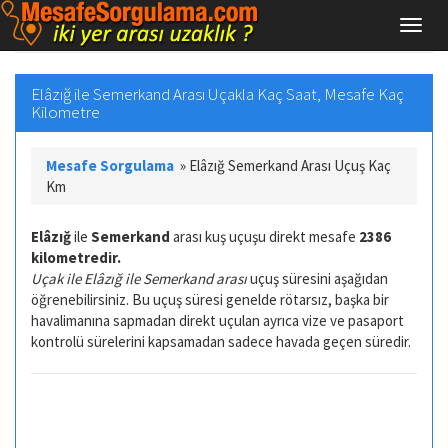
Elâzığ ile Semerkand Arası Uçakla Kaç Saat, Mesafe Kaç
Kilometre
Mesafe Sorgulama
»
Elâzığ Semerkand Arası Uçuş Kaç
Km
Elâzığ
ile
Semerkand
arası kuş uçuşu direkt mesafe
2386
kilometredir.
Uçak ile Elâzığ ile Semerkand arası
uçuş süresini aşağıdan
öğrenebilirsiniz. Bu uçuş süresi genelde rötarsız, başka bir
havalimanına sapmadan direkt uçulan ayrıca vize ve pasaport
kontrolü sürelerini kapsamadan sadece havada geçen süredir.