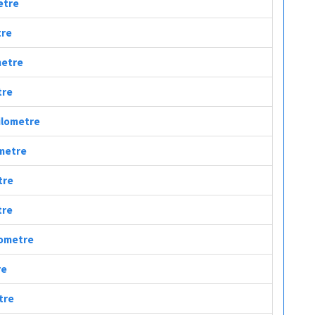
metre
tre
metre
tre
Kilometre
ometre
tre
tre
ilometre
re
tre