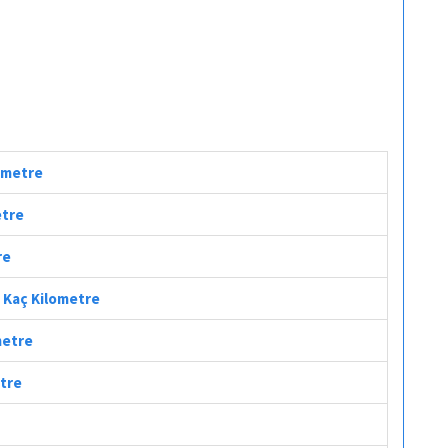
lometre
etre
re
i Kaç Kilometre
metre
etre