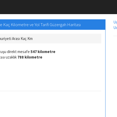
Uç
e Kaç Kilometre ve Yol Tarifi Güzergah Haritası
Uc
uriyeti Arası Kaç Km
çuşu direkt mesafe
547 kilometre
rası
uzaklık
788 kilometre