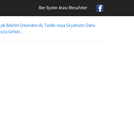
İller İlçeler Arası Mesafeler
ak Biletini Erkenden Al, Tatilin veya Seyahatin Daha
uza Gelsin...