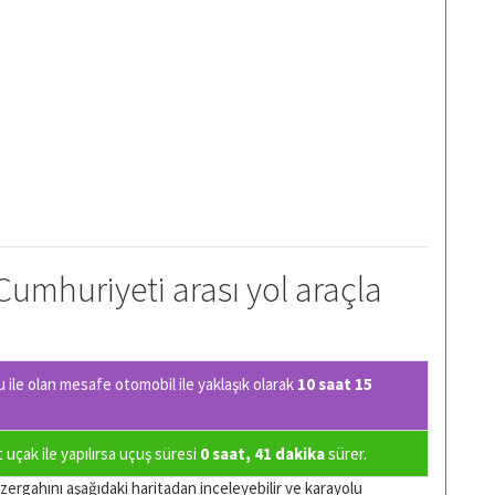
Cumhuriyeti arası yol araçla
 ile olan
mesafe otomobil ile yaklaşık olarak
10 saat 15
uçak ile yapılırsa uçuş süresi
0 saat, 41 dakika
sürer.
zergahını aşağıdaki haritadan inceleyebilir ve karayolu