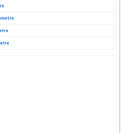
tre
lometre
metre
metre