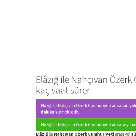
Elâzığ ile Nahçıvan Özerk 
kaç saat sürer
Elâzığ ile Nahçıvan Özerk Cumhuriyeti arası karayolu
dakika
sürmektedir.
Elâzığ ile Nahçıvan Özerk Cumhuriyeti arası seyahat 
Elâzığ
ile
Nahçıvan Özerk Cumhuriyeti
arası yol gü