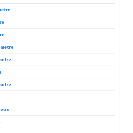
ometre
tre
tre
lometre
ometre
e
ometre
metre
e