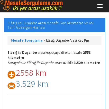
Elâzığ ile Duşanbe Arası Mesafe Kaç Kilometre ve Yol
Tarifi Güzergah Haritası
Mesafe Sorgulama
»
Elâzığ Duşanbe Arası Kaç Km
Elâzığ
ile
Duşanbe
arası kuş uçuşu direkt mesafe
2558
kilometre
Karayolu ile Elâzığ ile Duşanbe arası
uzaklık
3.529 kilometre
2558 km
3.529 km