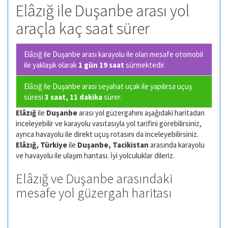
Elâzığ ile Duşanbe arası yol
araçla kaç saat sürer
Elâzığ ile Duşanbe arası karayolu ile olan
mesafe otomobil
ile yaklaşık olarak
1 gün 19 saat
sürmektedir.
Elâzığ ile Duşanbe arası seyahat uçak ile yapılırsa uçuş
süresi
3 saat, 11 dakika
sürer.
Elâzığ
ile
Duşanbe
arası yol güzergahını aşağıdaki haritadan
inceleyebilir ve karayolu vasıtasıyla yol tarifini görebilirsiniz,
ayrıca havayolu ile direkt uçuş rotasını da inceleyebilirsiniz.
Elâzığ, Türkiye
ile
Duşanbe, Tacikistan
arasında karayolu
ve havayolu ile ulaşım harıtası. İyi yolculuklar dileriz.
Elâzığ ve Duşanbe arasındaki
mesafe yol güzergah haritası