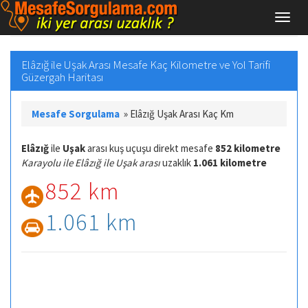
Elâzığ ile Uşak Arası Mesafe Kaç Kilometre ve Yol Tarifi
Güzergah Haritası
Mesafe Sorgulama
»
Elâzığ Uşak Arası Kaç Km
Elâzığ
ile
Uşak
arası kuş uçuşu direkt mesafe
852 kilometre
Karayolu ile Elâzığ ile Uşak arası
uzaklık
1.061 kilometre
852 km
1.061 km