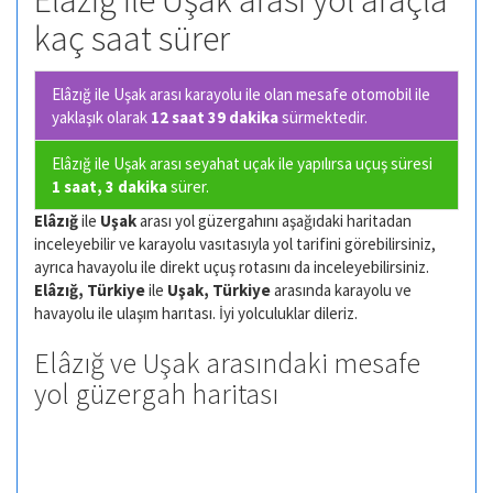
Elâzığ ile Uşak arası yol araçla
kaç saat sürer
Elâzığ ile Uşak arası karayolu ile olan
mesafe otomobil ile
yaklaşık olarak
12 saat 39 dakika
sürmektedir.
Elâzığ ile Uşak arası seyahat uçak ile yapılırsa uçuş süresi
1 saat, 3 dakika
sürer.
Elâzığ
ile
Uşak
arası yol güzergahını aşağıdaki haritadan
inceleyebilir ve karayolu vasıtasıyla yol tarifini görebilirsiniz,
ayrıca havayolu ile direkt uçuş rotasını da inceleyebilirsiniz.
Elâzığ, Türkiye
ile
Uşak, Türkiye
arasında karayolu ve
havayolu ile ulaşım harıtası. İyi yolculuklar dileriz.
Elâzığ ve Uşak arasındaki mesafe
yol güzergah haritası