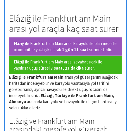
Elâzığ ile Frankfurt am Main
arası yol araçla kaç saat sürer
Elâzığ ile Frankfurt am Main arası karayolu ile olan
mesafe
otomobil ile yaklaşık olarak
1 gün 11 saat
sürmektedir.
Elâzığ ile Frankfurt am Main arası seyahat uçak ile
yapılırsa uçuş süresi
3 saat, 23 dakika
sürer.
Elâzığ
ile
Frankfurt am Main
arası yol güzergahını aşağıdaki
haritadan inceleyebilir ve karayolu vasıtasıyla yol tarifini
görebilirsiniz, ayrıca havayolu ile direkt uçuş rotasını da
inceleyebilirsiniz.
Elâzığ, Türkiye
ile
Frankfurt am Main,
Almanya
arasında karayolu ve havayolu ile ulaşım harıtası. İyi
yolculuklar dileriz.
Elâzığ ve Frankfurt am Main
arasındaki mesafe yol güzergah