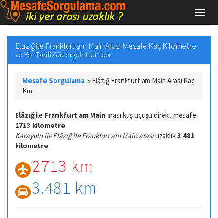
Elâzığ ile Frankfurt am Main Arası Mesafe Kaç Kilometre
ve Yol Tarifi Güzergah Haritası
Mesafe Sorgulama
»
Elâzığ Frankfurt am Main Arası Kaç
Km
Elâzığ
ile
Frankfurt am Main
arası kuş uçuşu direkt mesafe
2713 kilometre
Karayolu ile Elâzığ ile Frankfurt am Main arası
uzaklık
3.481
kilometre
2713 km
3.481 km