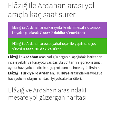
Elâzığ ile Ardahan arası yol
araçla kaç saat sürer
Elâzığ ile Ardahan arası karayolu ile olan
mesafe otomobil
ile yaklaşık olarak
7 saat 7 dakika
sürmektedir.
Elâzığ ile Ardahan arası seyahat uçak ile yapılırsa uçuş
süresi
0 saat, 30 dakika
sürer.
Elâzığ
ile
Ardahan
arası yol güzergahını aşağıdaki haritadan
inceleyebilir ve karayolu vasıtasıyla yol tarifini görebilirsiniz,
ayrıca havayolu ile direkt uçuş rotasını da inceleyebilirsiniz.
Elâzığ, Türkiye
ile
Ardahan, Türkiye
arasında karayolu ve
havayolu ile ulaşım harıtası. İyi yolculuklar dileriz.
Elâzığ ve Ardahan arasındaki
mesafe yol güzergah haritası