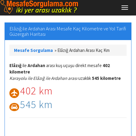
Elâzığ ile Ardahan Arası Mesafe Kaç Kilometre ve Yol Tarifi
Güzergah Haritası
Mesafe Sorgulama
»
Elâzığ Ardahan Arası Kaç Km
Elâzığ
ile
Ardahan
arası kuş uçuşu direkt mesafe
402
kilometre
Karayolu ile Elâzığ ile Ardahan arası
uzaklık
545 kilometre
402 km
545 km