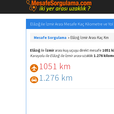
Elâzığ ile İzmir Arası Mesafe Kaç Kilometre ve Yol 
Mesafe Sorgulama
»
Elâzığ İzmir Arası Kaç Km
Elâzığ
ile
İzmir
arası kuş uçuşu direkt mesafe
1051 k
Karayolu ile Elâzığ ile İzmir arası
uzaklık
1.276 kilom
1051 km
1.276 km