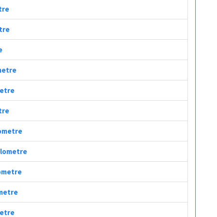
tre
tre
e
metre
metre
tre
lometre
Kilometre
lometre
ometre
metre