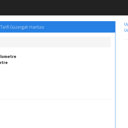
Uç
Tarifi Güzergah Haritası
Uc
ilometre
etre