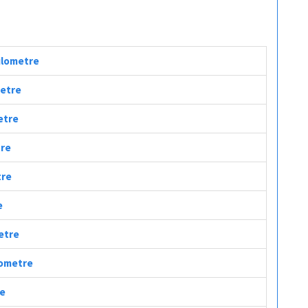
Kilometre
metre
etre
tre
tre
e
metre
ilometre
re