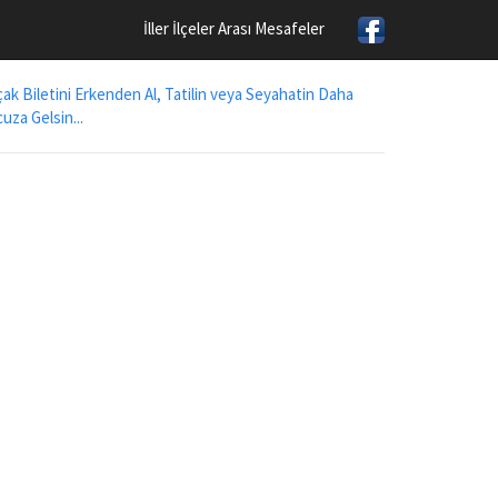
İller İlçeler Arası Mesafeler
ak Biletini Erkenden Al, Tatilin veya Seyahatin Daha
uza Gelsin...