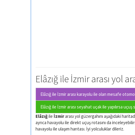
Elâzığ ile İzmir arası yol a
Elâzığ ile İzmir arası karayolu ile olan
mesafe otomobi
Elâzığ ile İzmir arası seyahat uçak ile yapılırsa uçuş
Elâzığ
ile
İzmir
arası yol güzergahını aşağıdaki haritadan
ayrıca havayolu ile direkt uçuş rotasını da inceleyebilir
havayolu ile ulaşım harıtası. İyi yolculuklar dileriz.