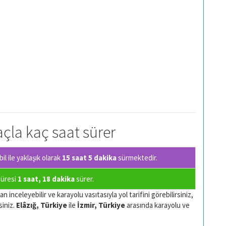
raçla kaç saat sürer
l ile yaklaşık olarak
15 saat 5 dakika
sürmektedir.
 süresi
1 saat, 18 dakika
sürer.
 inceleyebilir ve karayolu vasıtasıyla yol tarifini görebilirsiniz,
siniz.
Elâzığ, Türkiye
ile
İzmir, Türkiye
arasında karayolu ve