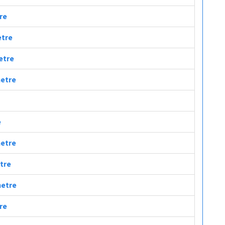
tre
etre
metre
metre
e
metre
etre
metre
tre