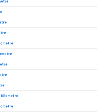
ometre
re
metre
etre
ilometre
ilometre
metre
metre
tre
aç Kilometre
ilometre