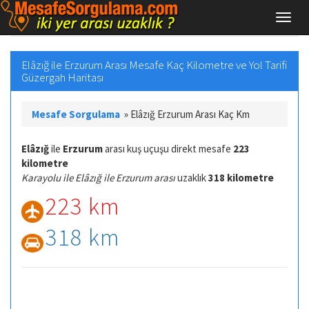
Elâzığ ile Erzurum Arası Mesafe Kaç Kilometre ve Yol Tarifi
Güzergah Haritası
Mesafe Sorgulama
»
Elâzığ Erzurum Arası Kaç Km
Elâzığ
ile
Erzurum
arası kuş uçuşu direkt mesafe
223
kilometre
Karayolu ile Elâzığ ile Erzurum arası
uzaklık
318 kilometre
223 km
318 km