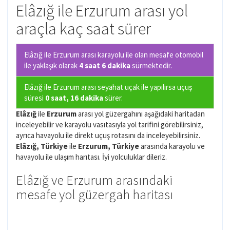
Elâzığ ile Erzurum arası yol
araçla kaç saat sürer
Elâzığ ile Erzurum arası karayolu ile olan
mesafe otomobil
ile yaklaşık olarak
4 saat 6 dakika
sürmektedir.
Elâzığ ile Erzurum arası seyahat uçak ile yapılırsa uçuş
süresi
0 saat, 16 dakika
sürer.
Elâzığ
ile
Erzurum
arası yol güzergahını aşağıdaki haritadan
inceleyebilir ve karayolu vasıtasıyla yol tarifini görebilirsiniz,
ayrıca havayolu ile direkt uçuş rotasını da inceleyebilirsiniz.
Elâzığ, Türkiye
ile
Erzurum, Türkiye
arasında karayolu ve
havayolu ile ulaşım harıtası. İyi yolculuklar dileriz.
Elâzığ ve Erzurum arasındaki
mesafe yol güzergah haritası