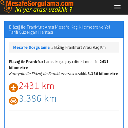
Elâzığ ile Frankfurt Arası Mesafe Kaç Kilometre ve Yol
Tarifi Güzergah Haritası
Mesafe Sorgulama
»
Elâzığ Frankfurt Arası Kaç Km
Elâzığ
ile
Frankfurt
arası kuş uçuşu direkt mesafe
2431
kilometre
Karayolu ile Elâzığ ile Frankfurt arası
uzaklık
3.386 kilometre
2431 km
3.386 km