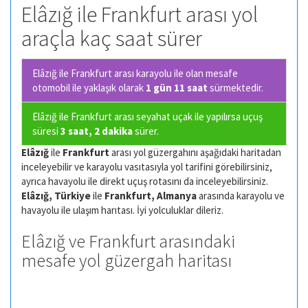
Elâzığ ile Frankfurt arası yol
araçla kaç saat sürer
Elâzığ ile Frankfurt arası karayolu ile olan
mesafe
otomobil ile yaklaşık olarak
1 gün 11 saat
sürmektedir.
Elâzığ ile Frankfurt arası seyahat uçak ile yapılırsa uçuş
süresi
3 saat, 2 dakika
sürer.
Elâzığ
ile
Frankfurt
arası yol güzergahını aşağıdaki haritadan
inceleyebilir ve karayolu vasıtasıyla yol tarifini görebilirsiniz,
ayrıca havayolu ile direkt uçuş rotasını da inceleyebilirsiniz.
Elâzığ, Türkiye
ile
Frankfurt, Almanya
arasında karayolu ve
havayolu ile ulaşım harıtası. İyi yolculuklar dileriz.
Elâzığ ve Frankfurt arasındaki
mesafe yol güzergah haritası