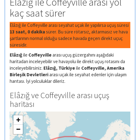
Elâzığ ile Coffeyville arası yol
kaç saat sürer
Elâzığ ile Coffeyville arası seyahat uçak ile yapılırsa uçuş süresi
13 saat, 0 dakika
sürer. Bu süre rötarsız, aktarmasız ve hava
şartlarının normal olduğu sadece havada geçen direkt uçuç
süresidir.
Elâzığ
ile
Coffeyville
arası uçuş güzergahını aşağıdaki
haritadan inceleyebilir ve havayolu ile direkt uçuş rotasını da
inceleyebilirsiniz.
Elâzığ, Türkiye
ile
Coffeyville, Amerika
Birleşik Devletleri
arası uçak ile seyahat edenler için ulaşım
harıtası. İyi yolculuklar dileriz.
Elâzığ ve Coffeyville arası uçuş
haritası
+
−