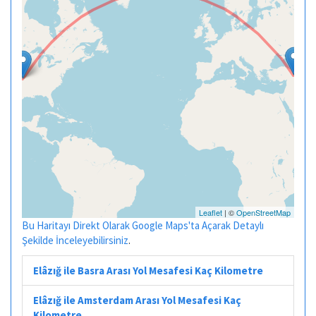
Leaflet
| ©
OpenStreetMap
Bu Haritayı Direkt Olarak Google Maps'ta Açarak Detaylı
Şekilde İnceleyebilirsiniz
.
Elâzığ ile Basra Arası Yol Mesafesi Kaç Kilometre
Elâzığ ile Amsterdam Arası Yol Mesafesi Kaç
Kilometre