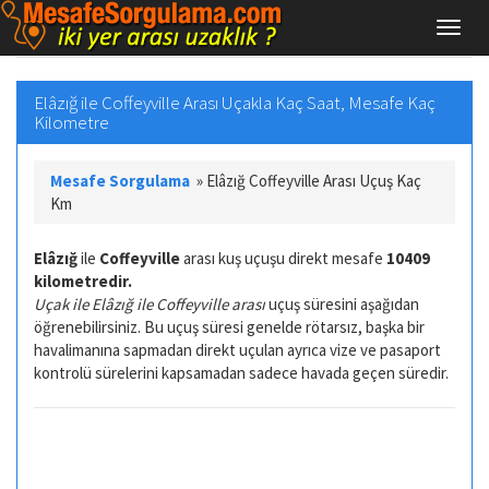
Elâzığ ile Coffeyville Arası Uçakla Kaç Saat, Mesafe Kaç
Kilometre
Mesafe Sorgulama
»
Elâzığ Coffeyville Arası Uçuş Kaç
Km
Elâzığ
ile
Coffeyville
arası kuş uçuşu direkt mesafe
10409
kilometredir.
Uçak ile Elâzığ ile Coffeyville arası
uçuş süresini aşağıdan
öğrenebilirsiniz. Bu uçuş süresi genelde rötarsız, başka bir
havalimanına sapmadan direkt uçulan ayrıca vize ve pasaport
kontrolü sürelerini kapsamadan sadece havada geçen süredir.