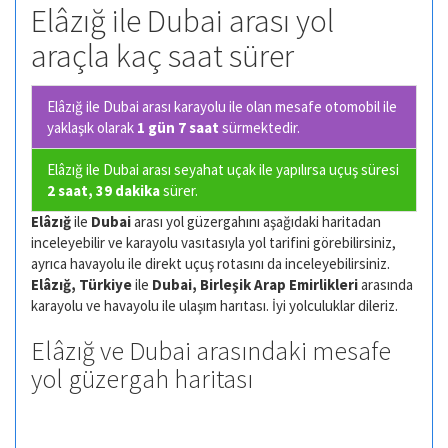
Elâzığ ile Dubai arası yol
araçla kaç saat sürer
Elâzığ ile Dubai arası karayolu ile olan
mesafe otomobil ile
yaklaşık olarak
1 gün 7 saat
sürmektedir.
Elâzığ ile Dubai arası seyahat uçak ile yapılırsa uçuş süresi
2 saat, 39 dakika
sürer.
Elâzığ
ile
Dubai
arası yol güzergahını aşağıdaki haritadan
inceleyebilir ve karayolu vasıtasıyla yol tarifini görebilirsiniz,
ayrıca havayolu ile direkt uçuş rotasını da inceleyebilirsiniz.
Elâzığ, Türkiye
ile
Dubai, Birleşik Arap Emirlikleri
arasında
karayolu ve havayolu ile ulaşım harıtası. İyi yolculuklar dileriz.
Elâzığ ve Dubai arasındaki mesafe
yol güzergah haritası