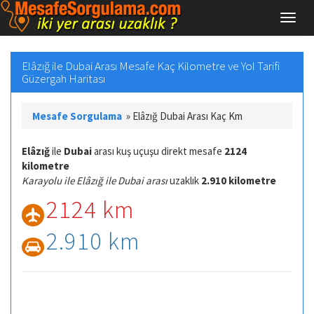
Elâzığ ile Dubai Arası Mesafe Kaç Kilometre ve Yol Tarifi
Güzergah Haritası
Mesafe Sorgulama
»
Elâzığ Dubai Arası Kaç Km
Elâzığ
ile
Dubai
arası kuş uçuşu direkt mesafe
2124
kilometre
Karayolu ile Elâzığ ile Dubai arası
uzaklık
2.910 kilometre
2124 km
2.910 km