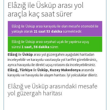
Elâzığ ile Üsküp arası yol
araçla kaç saat sürer
Elâzığ ile Üsküp arası karayolu ile olan
mesafe otomobil ile
yaklaşık olarak
21 saat 53 dakika
sürmektedir.
Elâzığ ile Üsküp arası seyahat uçak ile yapılırsa uçuş
süresi
1 saat, 56 dakika
sürer.
Elâzığ
ile
Üsküp
arası yol güzergahını aşağıdaki haritadan
inceleyebilir ve karayolu vasıtasıyla yol tarifini görebilirsiniz,
ayrıca havayolu ile direkt uçuş rotasını da inceleyebilirsiniz.
Elâzığ, Türkiye
ile
Üsküp, Kuzey Makedonya
arasında
karayolu ve havayolu ile ulaşım harıtası. İyi yolculuklar dileriz.
Elâzığ ve Üsküp arasındaki mesafe
yol güzergah haritası