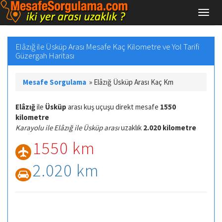
Elâzığ ile Üsküp Arası Mesafe Kaç Kilometre ve Yol Tarifi
Güzergah Haritası
Mesafe Sorgulama
»
Elâzığ Üsküp Arası Kaç Km
Elâzığ
ile
Üsküp
arası kuş uçuşu direkt mesafe
1550
kilometre
Karayolu ile Elâzığ ile Üsküp arası
uzaklık
2.020 kilometre
1550 km
2.020 km