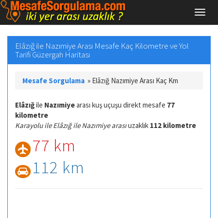
Elâzığ ile Nazımiye Arası Mesafe Kaç Kilometre ve Yol
Tarifi Güzergah Haritası
Mesafe Sorgulama
»
Elâzığ Nazımiye Arası Kaç Km
Elâzığ
ile
Nazımiye
arası kuş uçuşu direkt mesafe
77
kilometre
Karayolu ile Elâzığ ile Nazımiye arası
uzaklık
112 kilometre
77 km
112 km