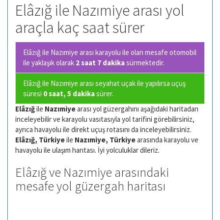
Elâzığ ile Nazımiye arası yol
araçla kaç saat sürer
Elâzığ ile Nazımiye arası karayolu ile olan
mesafe otomobil
ile yaklaşık olarak
2 saat 7 dakika
sürmektedir.
Elâzığ ile Nazımiye arası seyahat uçak ile yapılırsa uçuş
süresi
0 saat, 5 dakika
sürer.
Elâzığ
ile
Nazımiye
arası yol güzergahını aşağıdaki haritadan
inceleyebilir ve karayolu vasıtasıyla yol tarifini görebilirsiniz,
ayrıca havayolu ile direkt uçuş rotasını da inceleyebilirsiniz.
Elâzığ, Türkiye
ile
Nazımiye, Türkiye
arasında karayolu ve
havayolu ile ulaşım harıtası. İyi yolculuklar dileriz.
Elâzığ ve Nazımiye arasındaki
mesafe yol güzergah haritası