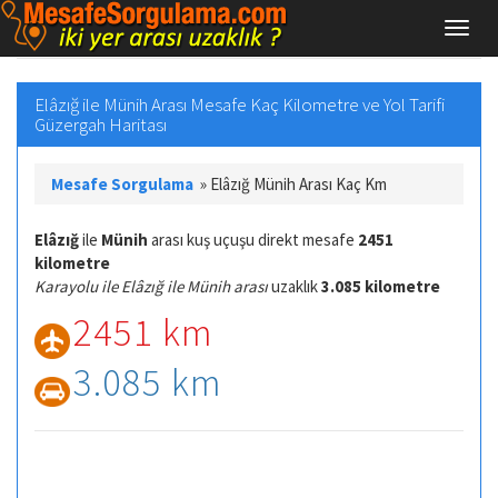
Elâzığ ile Münih Arası Mesafe Kaç Kilometre ve Yol Tarifi
Güzergah Haritası
Mesafe Sorgulama
»
Elâzığ Münih Arası Kaç Km
Elâzığ
ile
Münih
arası kuş uçuşu direkt mesafe
2451
kilometre
Karayolu ile Elâzığ ile Münih arası
uzaklık
3.085 kilometre
2451 km
3.085 km