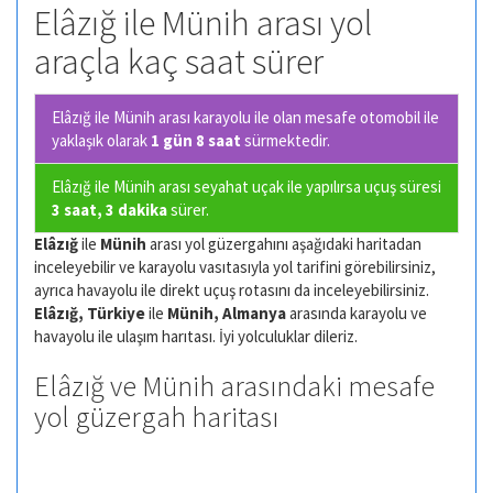
Elâzığ ile Münih arası yol
araçla kaç saat sürer
Elâzığ ile Münih arası karayolu ile olan
mesafe otomobil ile
yaklaşık olarak
1 gün 8 saat
sürmektedir.
Elâzığ ile Münih arası seyahat uçak ile yapılırsa uçuş süresi
3 saat, 3 dakika
sürer.
Elâzığ
ile
Münih
arası yol güzergahını aşağıdaki haritadan
inceleyebilir ve karayolu vasıtasıyla yol tarifini görebilirsiniz,
ayrıca havayolu ile direkt uçuş rotasını da inceleyebilirsiniz.
Elâzığ, Türkiye
ile
Münih, Almanya
arasında karayolu ve
havayolu ile ulaşım harıtası. İyi yolculuklar dileriz.
Elâzığ ve Münih arasındaki mesafe
yol güzergah haritası