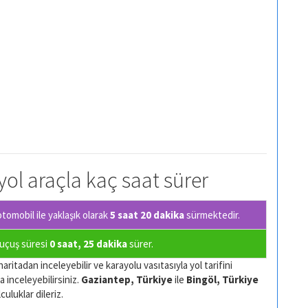
yol araçla kaç saat sürer
tomobil ile yaklaşık olarak
5 saat 20 dakika
sürmektedir.
a uçuş süresi
0 saat, 25 dakika
sürer.
aritadan inceleyebilir ve karayolu vasıtasıyla yol tarifini
a inceleyebilirsiniz.
Gaziantep, Türkiye
ile
Bingöl, Türkiye
culuklar dileriz.