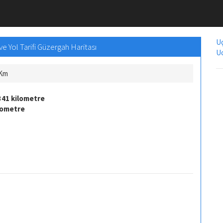
Uç
e Yol Tarifi Güzergah Haritası
Uc
 Km
341 kilometre
lometre