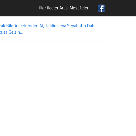
İller İlçeler Arası Mesafeler
ak Biletini Erkenden Al, Tatilin veya Seyahatin Daha
uza Gelsin...