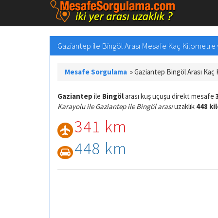
Gaziantep ile Bingöl Arası Mesafe Kaç Kilometre v
Mesafe Sorgulama
»
Gaziantep Bingöl Arası Kaç
Gaziantep
ile
Bingöl
arası kuş uçuşu direkt mesafe
Karayolu ile Gaziantep ile Bingöl arası
uzaklık
448 ki
341 km
448 km