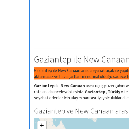
Gaziantep ile New Canaan 
Gaziantep ile New Canaan arası seyahat uçak ile yapıl
aktarmasız ve hava şartlarının normal olduğu sadece h
Gaziantep
ile
New Canaan
arası uçuş güzergahını aş
rotasını da inceleyebilirsiniz.
Gaziantep, Türkiye
ile
seyahat edenler için ulaşım harıtası. İyi yolculuklar dile
Gaziantep ve New Canaan arası 
+