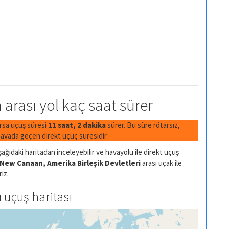
arası yol kaç saat sürer
ırsa uçuş süresi
11 saat, 2 dakika
sürer. Bu süre rötarsız,
avada geçen direkt uçuç süresidir.
ağıdaki haritadan inceleyebilir ve havayolu ile direkt uçuş
New Canaan, Amerika Birleşik Devletleri
arası uçak ile
riz.
uçuş haritası