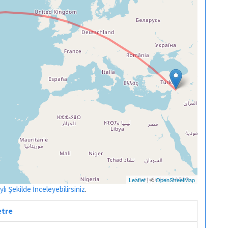
Leaflet
| ©
OpenStreetMap
ı Şekilde İnceleyebilirsiniz
.
etre