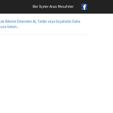
İller İlçeler Arası Mesafeler
ak Biletini Erkenden Al, Tatilin veya Seyahatin Daha
uza Gelsin...