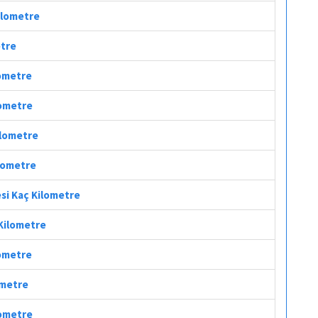
Kilometre
etre
lometre
lometre
ilometre
ilometre
esi Kaç Kilometre
 Kilometre
lometre
ometre
lometre