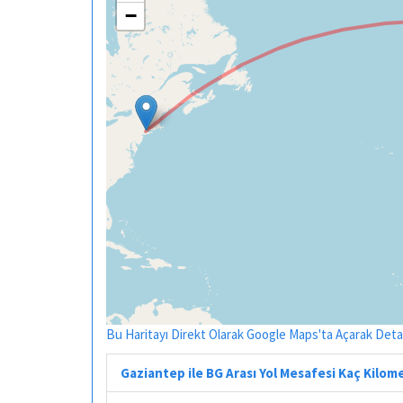
−
Bu Haritayı Direkt Olarak Google Maps'ta Açarak Detayl
Gaziantep ile BG Arası Yol Mesafesi Kaç Kilom