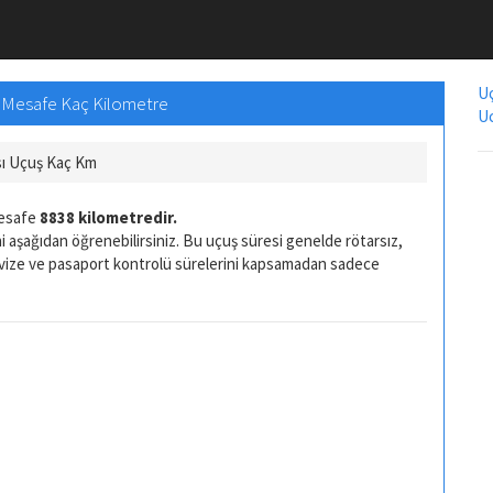
Uç
, Mesafe Kaç Kilometre
Uc
ı Uçuş Kaç Km
mesafe
8838 kilometredir.
i aşağıdan öğrenebilirsiniz. Bu uçuş süresi genelde rötarsız,
 vize ve pasaport kontrolü sürelerini kapsamadan sadece