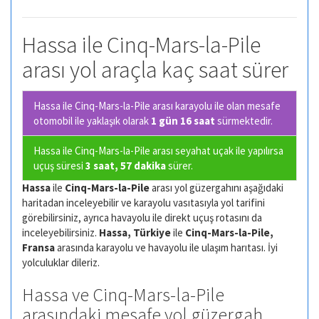
Hassa ile Cinq-Mars-la-Pile
arası yol araçla kaç saat sürer
Hassa ile Cinq-Mars-la-Pile arası karayolu ile olan
mesafe
otomobil ile yaklaşık olarak
1 gün 16 saat
sürmektedir.
Hassa ile Cinq-Mars-la-Pile arası seyahat uçak ile yapılırsa
uçuş süresi
3 saat, 57 dakika
sürer.
Hassa
ile
Cinq-Mars-la-Pile
arası yol güzergahını aşağıdaki
haritadan inceleyebilir ve karayolu vasıtasıyla yol tarifini
görebilirsiniz, ayrıca havayolu ile direkt uçuş rotasını da
inceleyebilirsiniz.
Hassa, Türkiye
ile
Cinq-Mars-la-Pile,
Fransa
arasında karayolu ve havayolu ile ulaşım harıtası. İyi
yolculuklar dileriz.
Hassa ve Cinq-Mars-la-Pile
arasındaki mesafe yol güzergah