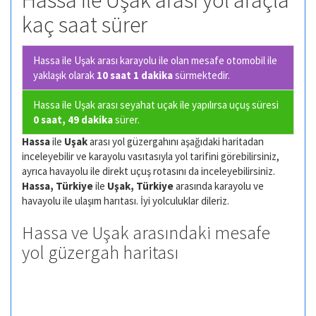
Hassa ile Uşak arası yol araçla
kaç saat sürer
Hassa ile Uşak arası karayolu ile olan
mesafe otomobil ile
yaklaşık olarak
10 saat 1 dakika
sürmektedir.
Hassa ile Uşak arası seyahat uçak ile yapılırsa uçuş süresi
0 saat, 49 dakika
sürer.
Hassa
ile
Uşak
arası yol güzergahını aşağıdaki haritadan
inceleyebilir ve karayolu vasıtasıyla yol tarifini görebilirsiniz,
ayrıca havayolu ile direkt uçuş rotasını da inceleyebilirsiniz.
Hassa, Türkiye
ile
Uşak, Türkiye
arasında karayolu ve
havayolu ile ulaşım harıtası. İyi yolculuklar dileriz.
Hassa ve Uşak arasındaki mesafe
yol güzergah haritası