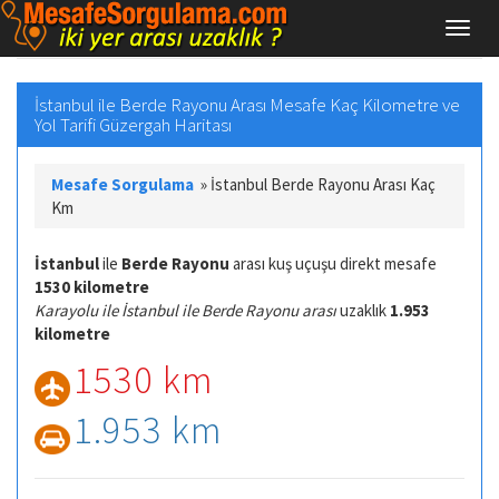
İstanbul ile Berde Rayonu Arası Mesafe Kaç Kilometre ve
Yol Tarifi Güzergah Haritası
Mesafe Sorgulama
»
İstanbul Berde Rayonu Arası Kaç
Km
İstanbul
ile
Berde Rayonu
arası kuş uçuşu direkt mesafe
1530 kilometre
Karayolu ile İstanbul ile Berde Rayonu arası
uzaklık
1.953
kilometre
1530 km
1.953 km