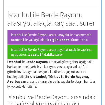
İstanbul ile Berde Rayonu
arası yol araçla kaç saat sürer
İstanbul ile Berde Rayonu arası karayolu ile olan
mesafe
otomobil ile yaklaşık olarak
1 gün 1 saat
sürmektedir.
İstanbul ile Berde Rayonu arası seyahat uçak ile yapılırsa
uçuş süresi
1 saat, 54 dakika
sürer.
İstanbul
ile
Berde Rayonu
arası yol güzergahını aşağıdaki
haritadan inceleyebilir ve karayolu vasıtasıyla yol tarifini
görebilirsiniz, ayrıca havayolu ile direkt uçuş rotasını da
inceleyebilirsiniz.
İstanbul, Türkiye
ile
Berde Rayonu,
Azerbaycan
arasında karayolu ve havayolu ile ulaşım harıtası.
İyi yolculuklar dileriz.
İstanbul ve Berde Rayonu arasındaki
mesafe yol güzergah haritası