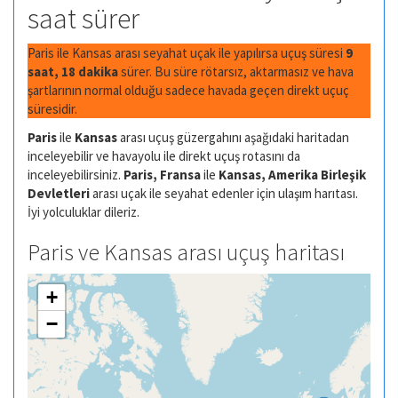
saat sürer
Paris ile Kansas arası seyahat uçak ile yapılırsa uçuş süresi
9
saat, 18 dakika
sürer. Bu süre rötarsız, aktarmasız ve hava
şartlarının normal olduğu sadece havada geçen direkt uçuç
süresidir.
Paris
ile
Kansas
arası uçuş güzergahını aşağıdaki haritadan
inceleyebilir ve havayolu ile direkt uçuş rotasını da
inceleyebilirsiniz.
Paris, Fransa
ile
Kansas, Amerika Birleşik
Devletleri
arası uçak ile seyahat edenler için ulaşım harıtası.
İyi yolculuklar dileriz.
Paris ve Kansas arası uçuş haritası
+
−