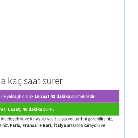
çla kaç saat sürer
ile yaklaşık olarak
16 saat 43 dakika
sürmektedir.
üresi
1 saat, 46 dakika
sürer.
nceleyebilir ve karayolu vasıtasıyla yol tarifini görebilirsiniz,
siniz.
Paris, Fransa
ile
Bari, İtalya
arasında karayolu ve