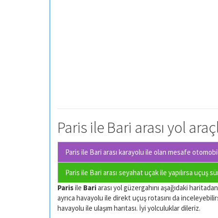
Paris ile Bari arası yol ara
Paris ile Bari arası karayolu ile olan
mesafe otomobil 
Paris ile Bari arası seyahat uçak ile yapılırsa uçuş s
Paris
ile
Bari
arası yol güzergahını aşağıdaki haritadan i
ayrıca havayolu ile direkt uçuş rotasını da inceleyebilir
havayolu ile ulaşım harıtası. İyi yolculuklar dileriz.