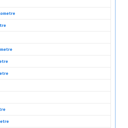
ilometre
etre
lometre
metre
metre
tre
metre