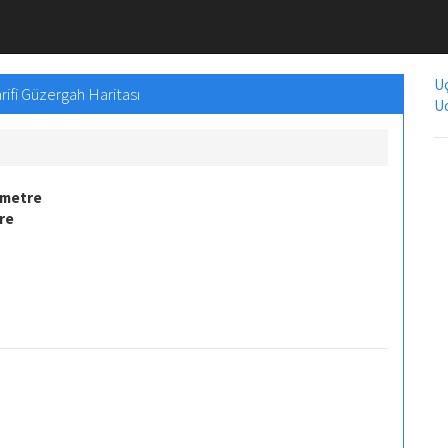
Uç
rifi Güzergah Haritası
Uc
ometre
re