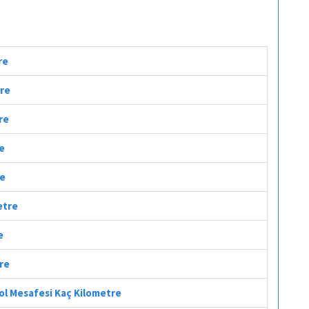
re
tre
re
re
re
etre
e
tre
Yol Mesafesi Kaç Kilometre