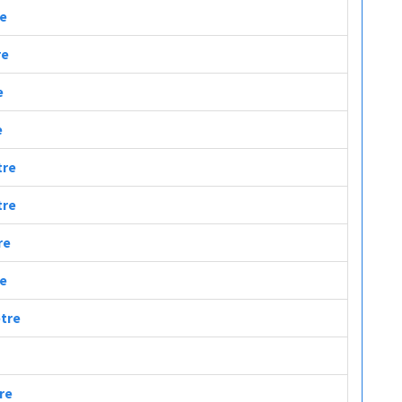
re
re
e
e
tre
tre
re
re
etre
tre