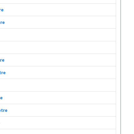
re
tre
tre
tre
re
etre
e