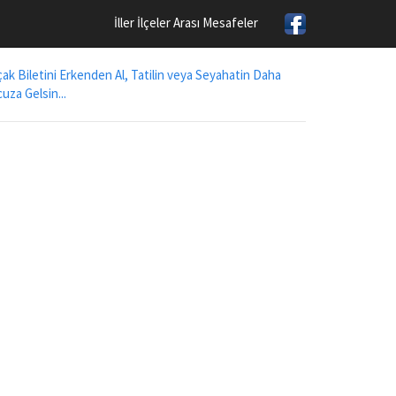
İller İlçeler Arası Mesafeler
ak Biletini Erkenden Al, Tatilin veya Seyahatin Daha
uza Gelsin...