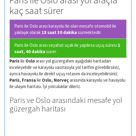
Paris ile Oslo arası yol araçla
kaç saat sürer
Paris ile Oslo arası karayolu ile olan
mesafe otomobil ile
yaklaşık olarak
18 saat 30 dakika
sürmektedir.
Paris ile Oslo arası seyahat uçak ile yapılırsa uçuş süresi
1
saat, 40 dakika
sürer.
Paris
ile
Oslo
arası yol güzergahını aşağıdaki haritadan
inceleyebilir ve karayolu vasıtasıyla yol tarifini görebilirsiniz,
ayrıca havayolu ile direkt uçuş rotasını da inceleyebilirsiniz.
Paris, Fransa
ile
Oslo, Norveç
arasında karayolu ve havayolu
ile ulaşım harıtası. İyi yolculuklar dileriz.
Paris ve Oslo arasındaki mesafe yol
güzergah haritası