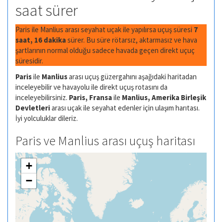
saat sürer
Paris ile Manlius arası seyahat uçak ile yapılırsa uçuş süresi
7
saat, 16 dakika
sürer. Bu süre rötarsız, aktarmasız ve hava
şartlarının normal olduğu sadece havada geçen direkt uçuç
süresidir.
Paris
ile
Manlius
arası uçuş güzergahını aşağıdaki haritadan
inceleyebilir ve havayolu ile direkt uçuş rotasını da
inceleyebilirsiniz.
Paris, Fransa
ile
Manlius, Amerika Birleşik
Devletleri
arası uçak ile seyahat edenler için ulaşım harıtası.
İyi yolculuklar dileriz.
Paris ve Manlius arası uçuş haritası
+
−