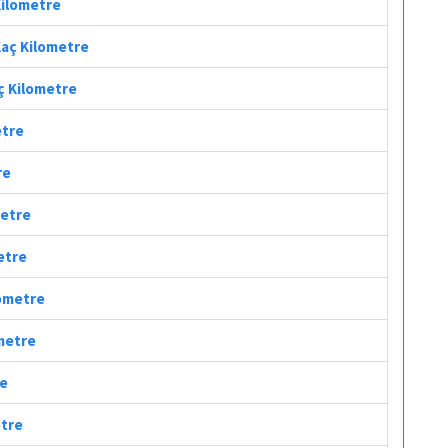
Kilometre
 Kaç Kilometre
aç Kilometre
etre
re
metre
etre
lometre
ometre
re
etre