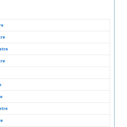
re
tre
metre
tre
e
re
etre
re