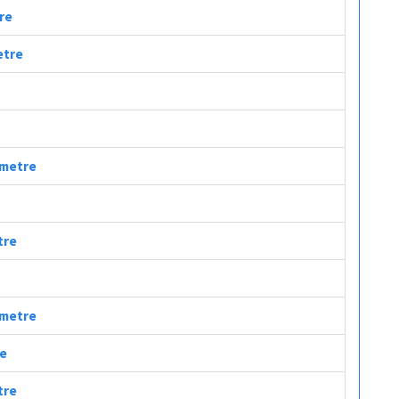
tre
etre
lometre
tre
lometre
re
tre