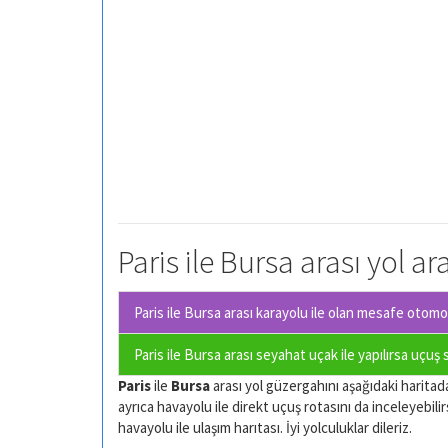
Paris ile Bursa arası yol a
Paris ile Bursa arası karayolu ile olan
mesafe otomobi
Paris ile Bursa arası seyahat uçak ile yapılırsa uçuş
Paris
ile
Bursa
arası yol güzergahını aşağıdaki haritadan
ayrıca havayolu ile direkt uçuş rotasını da inceleyebilir
havayolu ile ulaşım harıtası. İyi yolculuklar dileriz.