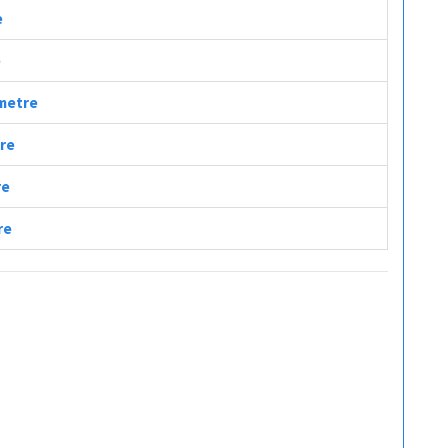
e
e
ometre
tre
re
re