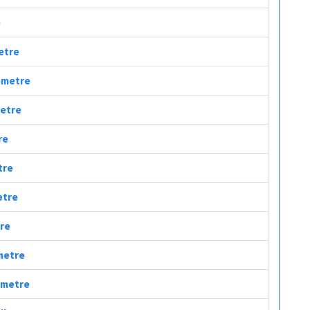
e
metre
lometre
metre
re
tre
etre
tre
ometre
lometre