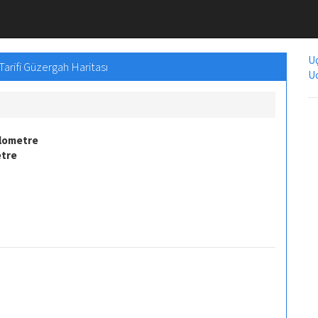
Uç
Tarifi Güzergah Haritası
Uc
ilometre
etre