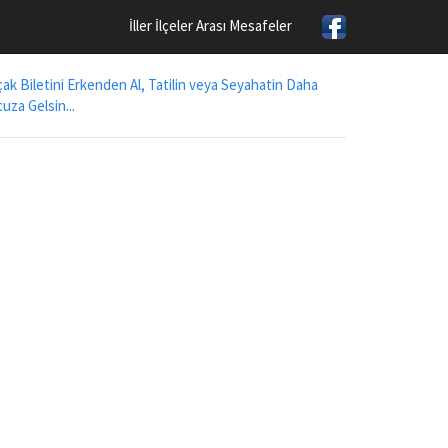
İller İlçeler Arası Mesafeler
ak Biletini Erkenden Al, Tatilin veya Seyahatin Daha
uza Gelsin...