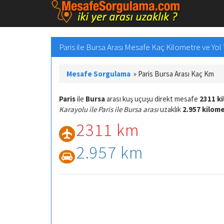
Paris ile Bursa Arası Mesafe Kaç Kilometre ve Yol 
Mesafe Sorgulama
»
Paris Bursa Arası Kaç Km
Paris
ile
Bursa
arası kuş uçuşu direkt mesafe
2311 k
Karayolu ile Paris ile Bursa arası
uzaklık
2.957 kilom
2311 km
2.957 km