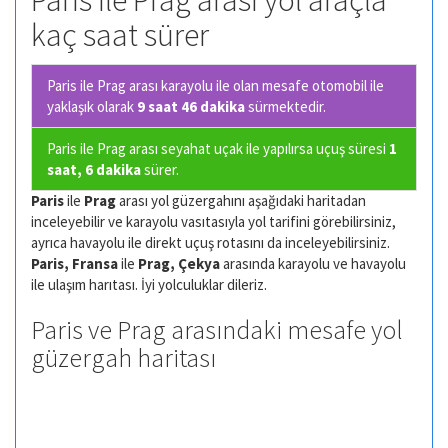
Paris ile Prag arası yol araçla
kaç saat sürer
Paris ile Prag arası karayolu ile olan
mesafe otomobil ile
yaklaşık olarak
9 saat 46 dakika
sürmektedir.
Paris ile Prag arası seyahat uçak ile yapılırsa uçuş süresi
1
saat, 6 dakika
sürer.
Paris
ile
Prag
arası yol güzergahını aşağıdaki haritadan
inceleyebilir ve karayolu vasıtasıyla yol tarifini görebilirsiniz,
ayrıca havayolu ile direkt uçuş rotasını da inceleyebilirsiniz.
Paris, Fransa
ile
Prag, Çekya
arasında karayolu ve havayolu
ile ulaşım harıtası. İyi yolculuklar dileriz.
Paris ve Prag arasındaki mesafe yol
güzergah haritası