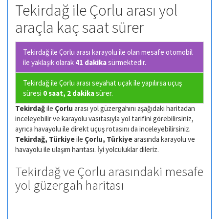
Tekirdağ ile Çorlu arası yol
araçla kaç saat sürer
Tekirdağ ile Çorlu arası karayolu ile olan
mesafe otomobil
ile yaklaşık olarak
41 dakika
sürmektedir.
Tekirdağ ile Çorlu arası seyahat uçak ile yapılırsa uçuş
süresi
0 saat, 2 dakika
sürer.
Tekirdağ
ile
Çorlu
arası yol güzergahını aşağıdaki haritadan
inceleyebilir ve karayolu vasıtasıyla yol tarifini görebilirsiniz,
ayrıca havayolu ile direkt uçuş rotasını da inceleyebilirsiniz.
Tekirdağ, Türkiye
ile
Çorlu, Türkiye
arasında karayolu ve
havayolu ile ulaşım harıtası. İyi yolculuklar dileriz.
Tekirdağ ve Çorlu arasındaki mesafe
yol güzergah haritası