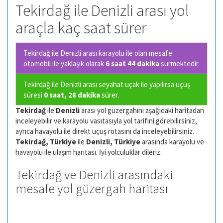
Tekirdağ ile Denizli arası yol
araçla kaç saat sürer
Tekirdağ ile Denizli arası karayolu ile olan
mesafe
otomobil ile yaklaşık olarak
6 saat 44 dakika
sürmektedir.
Tekirdağ ile Denizli arası seyahat uçak ile yapılırsa uçuş
süresi
0 saat, 28 dakika
sürer.
Tekirdağ
ile
Denizli
arası yol güzergahını aşağıdaki haritadan
inceleyebilir ve karayolu vasıtasıyla yol tarifini görebilirsiniz,
ayrıca havayolu ile direkt uçuş rotasını da inceleyebilirsiniz.
Tekirdağ, Türkiye
ile
Denizli, Türkiye
arasında karayolu ve
havayolu ile ulaşım harıtası. İyi yolculuklar dileriz.
Tekirdağ ve Denizli arasındaki
mesafe yol güzergah haritası