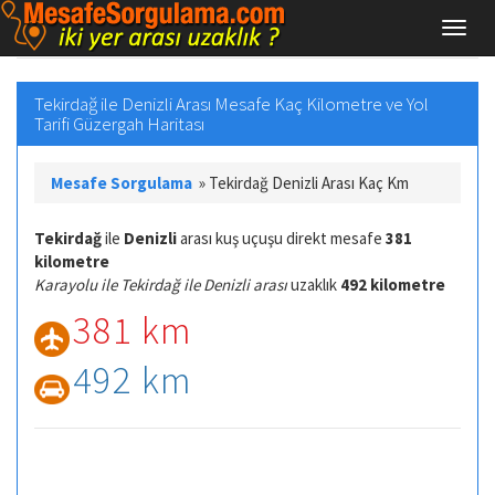
Tekirdağ ile Denizli Arası Mesafe Kaç Kilometre ve Yol
Tarifi Güzergah Haritası
Mesafe Sorgulama
»
Tekirdağ Denizli Arası Kaç Km
Tekirdağ
ile
Denizli
arası kuş uçuşu direkt mesafe
381
kilometre
Karayolu ile Tekirdağ ile Denizli arası
uzaklık
492 kilometre
381 km
492 km