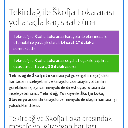
Tekirdağ ile Škofja Loka arası
yol araçla kaç saat sürer
Tekirdağ ile Škofja Loka arası karayolu ile olan
mesafe
otomobil ile yaklaşık olarak
14 saat 27 dakika
sürmektedir.
Tekirdağ ile Škofja Loka arası seyahat uçak ile yapılırsa
uçuş süresi
1 saat, 30 dakika
sürer.
Tekirdağ
ile
Škofja Loka
arası yol güzergahını aşağıdaki
haritadan inceleyebilir ve karayolu vasıtasıyla yol tarifini
görebilirsiniz, ayrıca havayolu ile direkt uçuş rotasını da
inceleyebilirsiniz.
Tekirdağ, Türkiye
ile
Škofja Loka,
Slovenya
arasında karayolu ve havayolu ile ulaşım harıtası. İyi
yolculuklar dileriz.
Tekirdağ ve Škofja Loka arasındaki
mesafe yol güzergah haritası