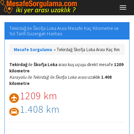
Tekirdağ ile Škofja Loka Arası Mesafe Kaç Kilometre ve
Yol Tarifi Güzergah Haritası
Mesafe Sorgulama
»
Tekirdağ Škofja Loka Arası Kaç Km
Tekirdağ
ile
Škofja Loka
arası kuş uçuşu direkt mesafe
1209
kilometre
Karayolu ile Tekirdağ ile Škofja Loka arası
uzaklık
1.408
kilometre
1209 km
1.408 km