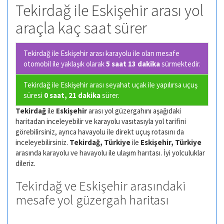
Tekirdağ ile Eskişehir arası yol
araçla kaç saat sürer
Tekirdağ ile Eskişehir arası karayolu ile olan
mesafe
otomobil ile yaklaşık olarak
5 saat 13 dakika
sürmektedir.
Tekirdağ ile Eskişehir arası seyahat uçak ile yapılırsa uçuş
süresi
0 saat, 21 dakika
sürer.
Tekirdağ
ile
Eskişehir
arası yol güzergahını aşağıdaki
haritadan inceleyebilir ve karayolu vasıtasıyla yol tarifini
görebilirsiniz, ayrıca havayolu ile direkt uçuş rotasını da
inceleyebilirsiniz.
Tekirdağ, Türkiye
ile
Eskişehir, Türkiye
arasında karayolu ve havayolu ile ulaşım harıtası. İyi yolculuklar
dileriz.
Tekirdağ ve Eskişehir arasındaki
mesafe yol güzergah haritası