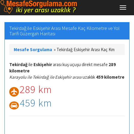
Tekirdağ ile Eskişehir Arası Mesafe Kaç Kilometre ve Yol
Tarifi Güzergah Haritası
Mesafe Sorgulama
»
Tekirdağ Eskişehir Arası Kaç Km
Tekirdağ
ile
Eskişehir
arası kuş uçuşu direkt mesafe
289
kilometre
Karayolu ile Tekirdağ ile Eskişehir arası
uzaklık
459 kilometre
289 km
459 km