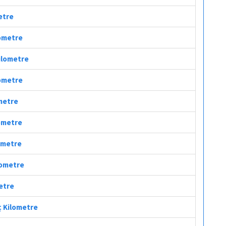
metre
lometre
Kilometre
lometre
ometre
lometre
lometre
lometre
metre
ç Kilometre