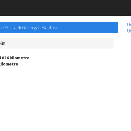
Uç
e Yol Tarifi Güzergah Haritası
Uc
 Km
1024 kilometre
kilometre