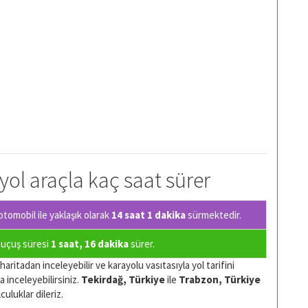
 yol araçla kaç saat sürer
tomobil ile yaklaşık olarak
14 saat 1 dakika
sürmektedir.
a uçuş süresi
1 saat, 16 dakika
sürer.
aritadan inceleyebilir ve karayolu vasıtasıyla yol tarifini
a inceleyebilirsiniz.
Tekirdağ, Türkiye
ile
Trabzon, Türkiye
culuklar dileriz.