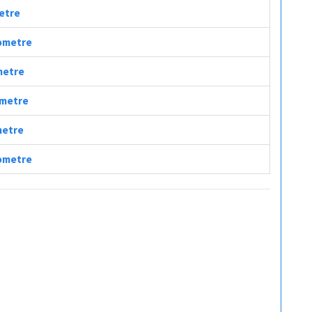
metre
lometre
ometre
lometre
ometre
lometre