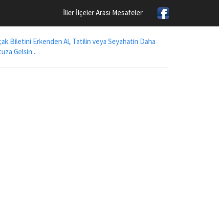
İller İlçeler Arası Mesafeler
ak Biletini Erkenden Al, Tatilin veya Seyahatin Daha
uza Gelsin...