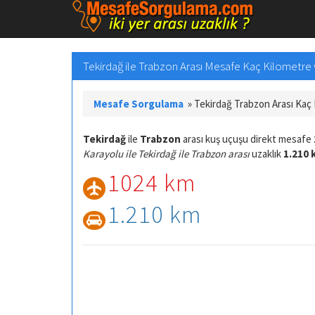
Tekirdağ ile Trabzon Arası Mesafe Kaç Kilometre v
Mesafe Sorgulama
»
Tekirdağ Trabzon Arası Kaç
Tekirdağ
ile
Trabzon
arası kuş uçuşu direkt mesafe
Karayolu ile Tekirdağ ile Trabzon arası
uzaklık
1.210 
1024 km
1.210 km