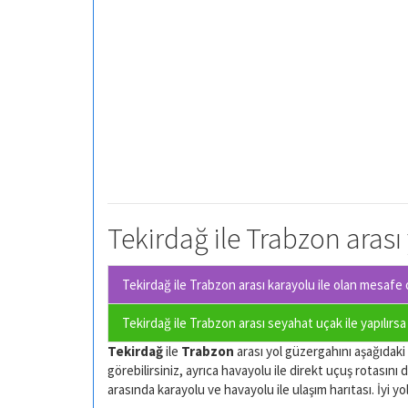
Tekirdağ ile Trabzon arası
Tekirdağ ile Trabzon arası karayolu ile olan
mesafe o
Tekirdağ ile Trabzon arası seyahat uçak ile yapılırs
Tekirdağ
ile
Trabzon
arası yol güzergahını aşağıdaki h
görebilirsiniz, ayrıca havayolu ile direkt uçuş rotasını d
arasında karayolu ve havayolu ile ulaşım harıtası. İyi yol