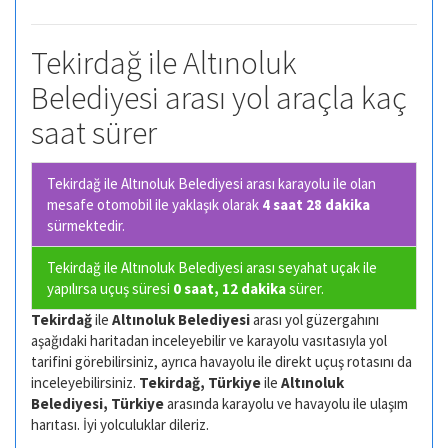
Tekirdağ ile Altınoluk
Belediyesi arası yol araçla kaç
saat sürer
Tekirdağ ile Altınoluk Belediyesi arası karayolu ile olan
mesafe otomobil ile yaklaşık olarak
4 saat 28 dakika
sürmektedir.
Tekirdağ ile Altınoluk Belediyesi arası seyahat uçak ile
yapılırsa uçuş süresi
0 saat, 12 dakika
sürer.
Tekirdağ
ile
Altınoluk Belediyesi
arası yol güzergahını
aşağıdaki haritadan inceleyebilir ve karayolu vasıtasıyla yol
tarifini görebilirsiniz, ayrıca havayolu ile direkt uçuş rotasını da
inceleyebilirsiniz.
Tekirdağ, Türkiye
ile
Altınoluk
Belediyesi, Türkiye
arasında karayolu ve havayolu ile ulaşım
harıtası. İyi yolculuklar dileriz.