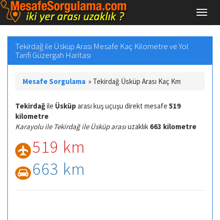
Tekirdağ ile Üsküp Arası Mesafe Kaç Kilometre ve Yol
Tarifi Güzergah Haritası
Mesafe Sorgulama
»
Tekirdağ Üsküp Arası Kaç Km
Tekirdağ
ile
Üsküp
arası kuş uçuşu direkt mesafe
519
kilometre
Karayolu ile Tekirdağ ile Üsküp arası
uzaklık
663 kilometre
519 km
663 km