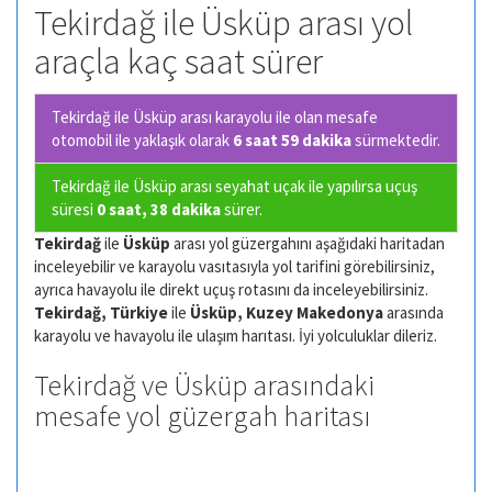
Tekirdağ ile Üsküp arası yol
araçla kaç saat sürer
Tekirdağ ile Üsküp arası karayolu ile olan
mesafe
otomobil ile yaklaşık olarak
6 saat 59 dakika
sürmektedir.
Tekirdağ ile Üsküp arası seyahat uçak ile yapılırsa uçuş
süresi
0 saat, 38 dakika
sürer.
Tekirdağ
ile
Üsküp
arası yol güzergahını aşağıdaki haritadan
inceleyebilir ve karayolu vasıtasıyla yol tarifini görebilirsiniz,
ayrıca havayolu ile direkt uçuş rotasını da inceleyebilirsiniz.
Tekirdağ, Türkiye
ile
Üsküp, Kuzey Makedonya
arasında
karayolu ve havayolu ile ulaşım harıtası. İyi yolculuklar dileriz.
Tekirdağ ve Üsküp arasındaki
mesafe yol güzergah haritası