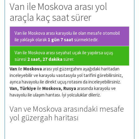
Van ile Moskova arası yol
araçla kaç saat sürer
Van ile Moskova arası karayolu ile olan
mesafe otomobil
ile yaklaşık olarak
1 gün 7 saat
sürmektedir.
Van ile Moskova arası seyahat uçak ile yapılırsa uçuş
süresi
2 saat, 27 dakika
sürer.
Van
ile
Moskova
arası yol güzergahını aşağıdaki haritadan
inceleyebilir ve karayolu vasıtasıyla yol tarifini görebilirsiniz,
ayrıca havayolu ile direkt uçuş rotasını da inceleyebilirsiniz.
Van, Türkiye
ile
Moskova, Rusya
arasında karayolu ve
havayolu ile ulaşım harıtası. İyi yolculuklar dileriz.
Van ve Moskova arasındaki mesafe
yol güzergah haritası