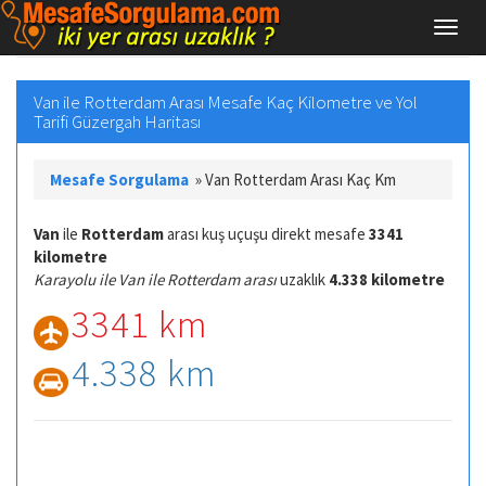
Van ile Rotterdam Arası Mesafe Kaç Kilometre ve Yol
Tarifi Güzergah Haritası
Mesafe Sorgulama
»
Van Rotterdam Arası Kaç Km
Van
ile
Rotterdam
arası kuş uçuşu direkt mesafe
3341
kilometre
Karayolu ile Van ile Rotterdam arası
uzaklık
4.338 kilometre
3341 km
4.338 km