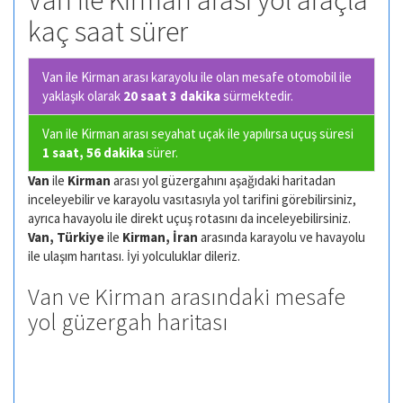
Van ile Kirman arası yol araçla
kaç saat sürer
Van ile Kirman arası karayolu ile olan
mesafe otomobil ile
yaklaşık olarak
20 saat 3 dakika
sürmektedir.
Van ile Kirman arası seyahat uçak ile yapılırsa uçuş süresi
1 saat, 56 dakika
sürer.
Van
ile
Kirman
arası yol güzergahını aşağıdaki haritadan
inceleyebilir ve karayolu vasıtasıyla yol tarifini görebilirsiniz,
ayrıca havayolu ile direkt uçuş rotasını da inceleyebilirsiniz.
Van, Türkiye
ile
Kirman, İran
arasında karayolu ve havayolu
ile ulaşım harıtası. İyi yolculuklar dileriz.
Van ve Kirman arasındaki mesafe
yol güzergah haritası