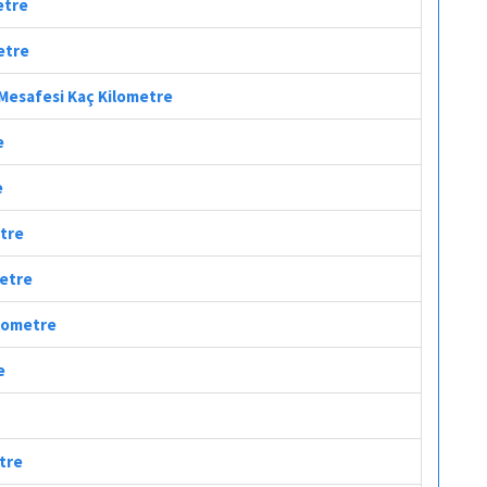
etre
etre
l Mesafesi Kaç Kilometre
e
e
etre
metre
ilometre
e
etre