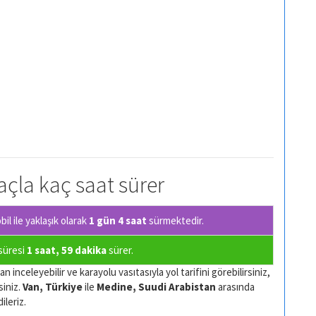
raçla kaç saat sürer
l ile yaklaşık olarak
1 gün 4 saat
sürmektedir.
 süresi
1 saat, 59 dakika
sürer.
 inceleyebilir ve karayolu vasıtasıyla yol tarifini görebilirsiniz,
siniz.
Van, Türkiye
ile
Medine, Suudi Arabistan
arasında
ileriz.