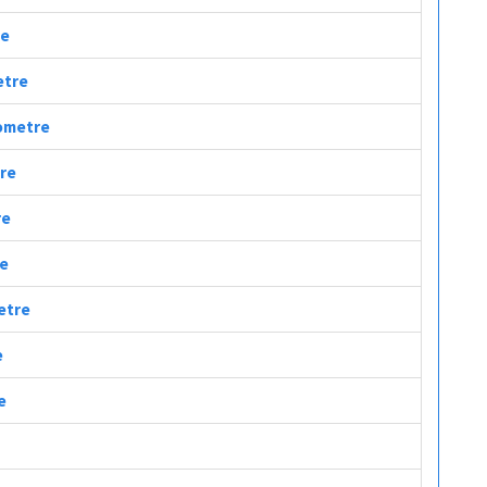
re
etre
lometre
tre
re
re
metre
e
e