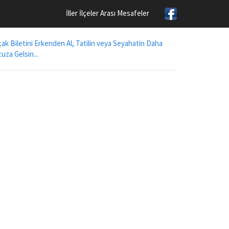
İller İlçeler Arası Mesafeler
ak Biletini Erkenden Al, Tatilin veya Seyahatin Daha
uza Gelsin...