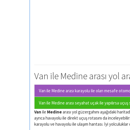
Van ile Medine arası yol a
Van ile Medine arası karayolu ile olan
mesafe otomobi
Van ile Medine arası seyahat uçak ile yapılırsa uçuş
Van
ile
Medine
arası yol güzergahını aşağıdaki haritadan
ayrıca havayolu ile direkt uçuş rotasını da inceleyebilir
karayolu ve havayolu ile ulaşım harıtası. İyi yolculuklar d