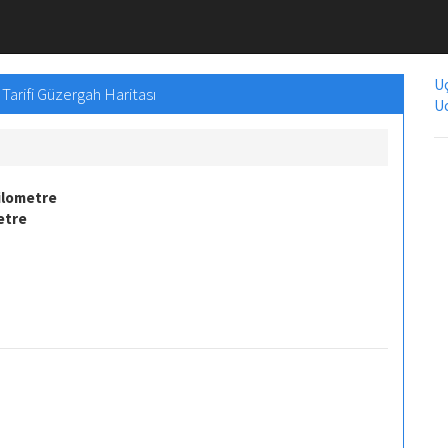
Uç
Tarifi Güzergah Haritası
Uc
ilometre
etre