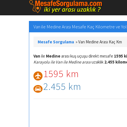
Van ile Medine Arası Mesafe Kaç Kilometre ve Yol 
Mesafe Sorgulama
»
Van Medine Arası Kaç Km
Van
ile
Medine
arası kuş uçuşu direkt mesafe
1595 k
Karayolu ile Van ile Medine arası
uzaklık
2.455 kilom
1595 km
2.455 km