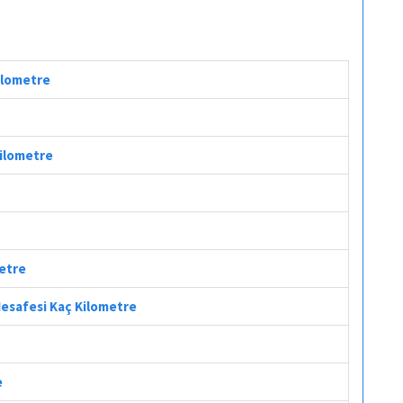
Kilometre
Kilometre
metre
 Mesafesi Kaç Kilometre
e